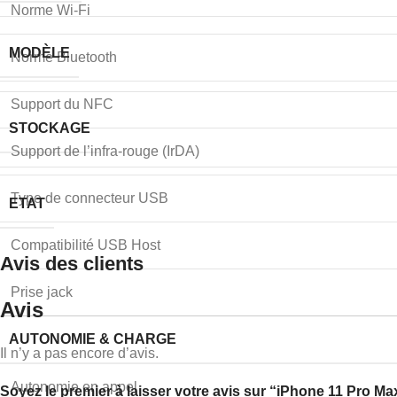
Norme Wi-Fi
MODÈLE
Norme Bluetooth
Support du NFC
STOCKAGE
Support de l’infra-rouge (IrDA)
Type de connecteur USB
ETAT
Compatibilité USB Host
Avis des clients
Prise jack
Avis
AUTONOMIE & CHARGE
Il n’y a pas encore d’avis.
Autonomie en appel
Soyez le premier à laisser votre avis sur “iPhone 11 Pro M