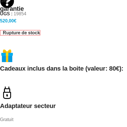
de
garantie
UGS :
19854
520,00
€
Rupture de stock
Cadeaux inclus dans la boite (valeur: 80€):
Adaptateur secteur
Gratuit