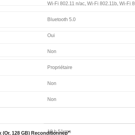
Wi-Fi 802.11 n/ac, Wi-Fi 802.11b, Wi-Fi 8
Bluetooth 5.0
Oui
Non
Propriétaire
Non
Non
18 h 51 mn
ax (Or, 128 GB) Reconditionnép”