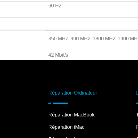
60 Hz
850 MHz, 900 MHz, 1800 MHz, 1900 MH
42 Mbit/s
Oui
Non
Réparation Ordinateur
Réparation MacBook
12 Mpx
Réparation iMac
12 Mpx