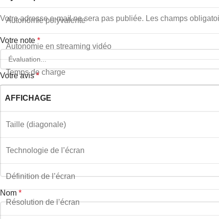
Votre adresse e-mail ne sera pas publiée.
Les champs obligatoi
Autonomie polyvalente
Votre note
*
Autonomie en streaming vidéo
Temps de charge
Votre avis
*
AFFICHAGE
Taille (diagonale)
Technologie de l’écran
Définition de l’écran
Nom
*
Résolution de l’écran