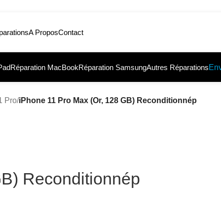
parations
A Propos
Contact
iPad
Réparation MacBook
Réparation Samsung
Autres Réparations
Env
1 Pro
/
iPhone 11 Pro Max (Or, 128 GB) Reconditionnép
GB) Reconditionnép