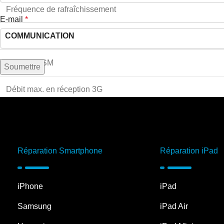
Fréquence de rafraîchissement
E-mail
*
COMMUNICATION
Bandes GSM
Débit max. en réception 3G
Compatible réseau 4G (LTE)
Compatible réseau 5G
Réparation Smartphone
Réparation iPad
MULTIMÉDIA
iPhone
iPad
Capteur photo principal
Samsung
iPad Air
Deuxième capteur photo