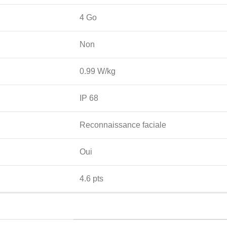
4 Go
Non
0.99 W/kg
IP 68
Reconnaissance faciale
Oui
4.6 pts