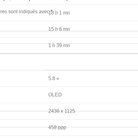
res sont indiqués avec
*
18 h 1 mn
15 h 6 mn
1 h 39 mn
5.8 «
OLED
2436 x 1125
458 ppp