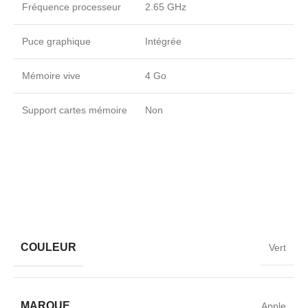
Fréquence processeur
2.65 GHz
Puce graphique
Intégrée
Mémoire vive
4 Go
Support cartes mémoire
Non
Indice DAS
0.95 W/kg
Indice de protection
IP 68
(étanchéité)
Déverrouillage
Reconnaissance faciale
COULEUR
Vert
Double SIM
Oui
Indice de réparabilité
4.6 pts
MARQUE
Apple