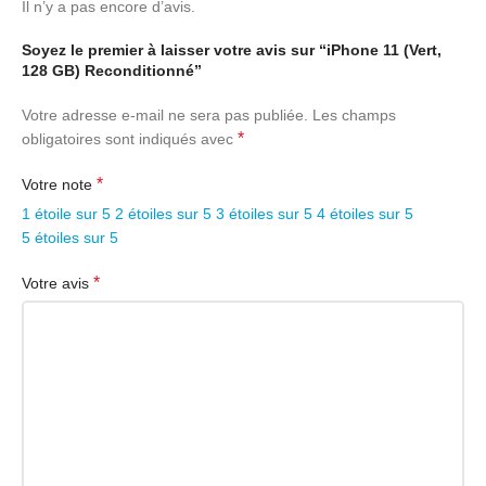
Il n’y a pas encore d’avis.
AUTONOMIE & CHARGE
Soyez le premier à laisser votre avis sur “iPhone 11 (Vert,
128 GB) Reconditionné”
Autonomie en appel
18 h 59 mn
Votre adresse e-mail ne sera pas publiée.
Les champs
*
obligatoires sont indiqués avec
Autonomie polyvalente
14 h 14 mn
*
Votre note
1 étoile sur 5
2 étoiles sur 5
3 étoiles sur 5
4 étoiles sur 5
Autonomie en streaming
11 h 59 mn
vidéo
5 étoiles sur 5
*
Votre avis
Temps de charge
3 h 27 mn
AFFICHAGE
Taille (diagonale)
6.1 «
Technologie de l’écran
LCD