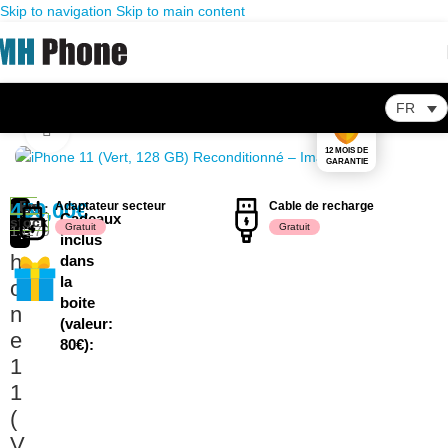
Skip to navigation
Skip to main content
FR
Accueil
/
Store
/
Appareils reconditionnés
/
Apple
/
iPhone
/
iPhone 11
Click to enlarge
12 MOIS DE
GARANTIE
i
450,00
En
€
Adaptateur secteur
Cable de recharge
UGS :
Excellent
Cadeaux
stock
Gratuit
Gratuit
19279
P
Etat
inclus
h
dans
la
o
boite
n
(valeur:
e
80€):
1
1
(
V