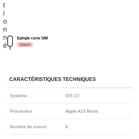
t
i
o
n
n
Epingle carte SIM
é
Gratuit
CARACTÉRISTIQUES TECHNIQUES
Système
iOS 13
Processeur
Apple A13 Bionic
Nombre de coeurs
6