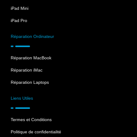
DIMENSIONS
iPad Mini
Largeur
7.57 cm
iPad Pro
Hauteur
15.09 cm
Réparation Ordinateur
Epaisseur
0.83 cm
Réparation MacBook
Poids
192 g
Réparation iMac
ALIMENTATION
Réparation Laptops
Batterie amovible
Non
Liens Utiles
Capacité de la batterie
3110 mAh
Termes et Conditions
Recharge sans-fil
Oui
Politique de confidentialité