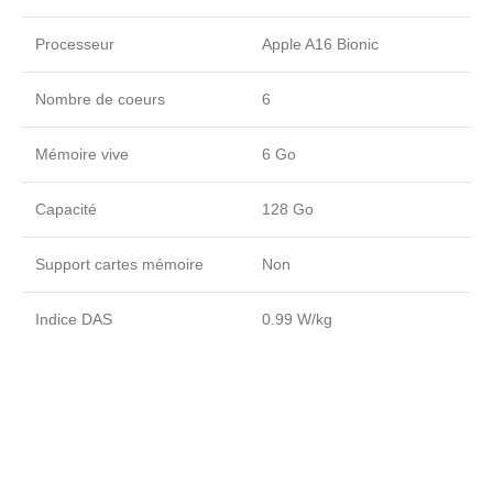
Processeur
Apple A16 Bionic
Nombre de coeurs
6
Mémoire vive
6 Go
Capacité
128 Go
Support cartes mémoire
Non
Indice DAS
0.99 W/kg
Indice de protection
IP 68
(étanchéité)
Déverrouillage
Reconnaissance faciale