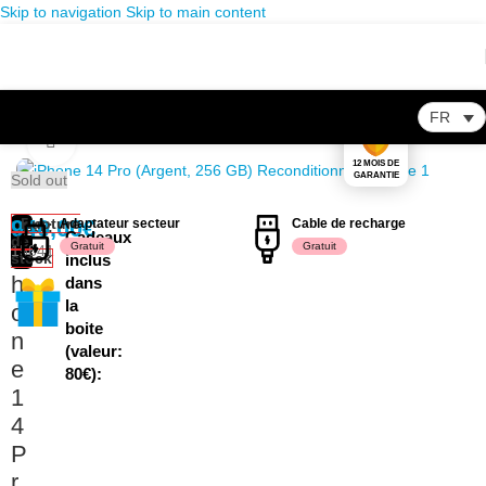
Skip to navigation
Skip to main content
FR
Accueil
/
Store
/
Appareils reconditionnés
/
Apple
/
iPhone
/
iPhone 14 Pro
Click to enlarge
12 MOIS DE
GARANTIE
Sold out
i
940,00
Rupture
€
Adaptateur secteur
Cable de recharge
UGS :
Excellent
Cadeaux
de
Gratuit
Gratuit
15841
P
Etat
stock
inclus
h
dans
la
o
boite
n
(valeur:
e
80€):
1
4
P
r