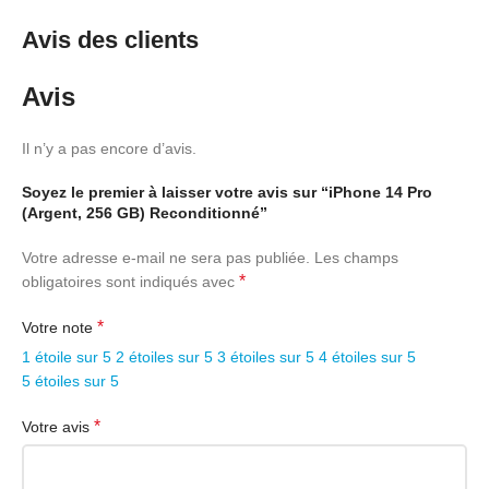
Avis des clients
AUTONOMIE & CHARGE
Avis
Autonomie polyvalente
23 h 15 mn
Il n’y a pas encore d’avis.
Autonomie en streaming
22 h 57 mn
vidéo
Soyez le premier à laisser votre avis sur “iPhone 14 Pro
(Argent, 256 GB) Reconditionné”
Temps de charge
1 h 40 mn
Votre adresse e-mail ne sera pas publiée.
Les champs
*
obligatoires sont indiqués avec
AFFICHAGE
*
Votre note
Taille (diagonale)
6.7 «
1 étoile sur 5
2 étoiles sur 5
3 étoiles sur 5
4 étoiles sur 5
5 étoiles sur 5
Technologie de l’écran
OLED
*
Votre avis
Définition de l’écran
2796 x 1290