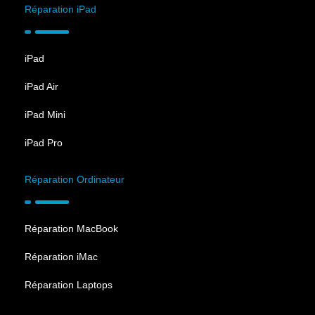
ALIMENTATION
Réparation iPad
Batterie amovible
Non
iPad
Capacité de la batterie
4323 mAh
iPad Air
Recharge sans-fil
Oui
iPad Mini
iPad Pro
GEEKBENCH 6
Réparation Ordinateur
Geekbench 6 Single-Core
2528 pts
Score
Réparation MacBook
Geekbench 6 Multi-Core
6375 pts
Score
Réparation iMac
Geekbench 6 Compute
Réparation Laptops
22324 pts
Score (GPU)