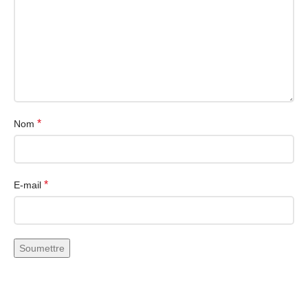
Résolution de l’écran
460 ppp
Fréquence de
120 Hz
rafraîchissement
COMMUNICATION
*
Nom
850 MHz, 900 MHz, 1800
Bandes GSM
MHz, 1900 MHz
Compatible réseau 5G
Oui
*
E-mail
MULTIMÉDIA
Capteur photo principal
48 Mpx
Deuxième capteur photo
12 Mpx