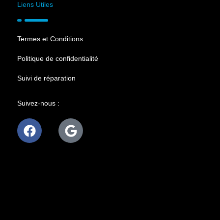
Liens Utiles
TEMPÉRATURE
Amplitude
21.2 °C
Termes et Conditions
Politique de confidentialité
Suivi de réparation
Suivez-nous :