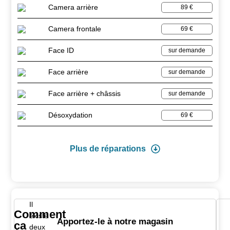
Camera arrière
89 €
Camera frontale
69 €
Face ID
sur demande
Face arrière
sur demande
Face arrière + châssis
sur demande
Désoxydation
69 €
Plus de réparations
Il
Comment
existe
Apportez-le à notre magasin
ça
deux