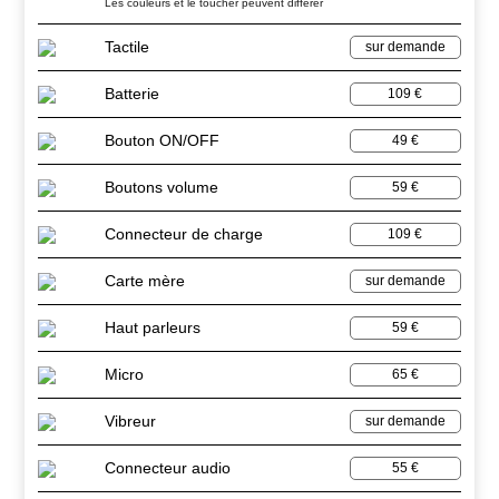
Les couleurs et le toucher peuvent différer
Tactile
sur demande
Batterie
109 €
Bouton ON/OFF
49 €
Boutons volume
59 €
Connecteur de charge
109 €
Carte mère
sur demande
Haut parleurs
59 €
Micro
65 €
Vibreur
sur demande
Connecteur audio
55 €