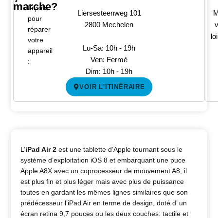
marche?
façons
Liersesteenweg 101
M
pour
2800 Mechelen
v
réparer
lo
votre
Lu-Sa: 10h - 19h
appareil
Ven: Fermé
:
Dim: 10h - 19h
VOIR L'ITINÉRAIRE
L’
iPad Air 2
est une tablette d’Apple tournant sous le
système d’exploitation iOS 8 et embarquant une puce
Apple A8X avec un coprocesseur de mouvement A8, il
est plus fin et plus léger mais avec plus de puissance
toutes en gardant les mêmes lignes similaires que son
prédécesseur l’iPad Air en terme de design, doté d’ un
écran retina 9,7 pouces ou les deux couches: tactile et