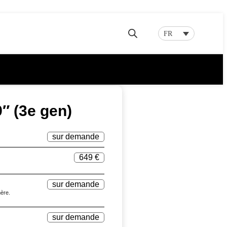
FR
″ (3e gen)
sur demande
649 €
sur demande
hère.
sur demande