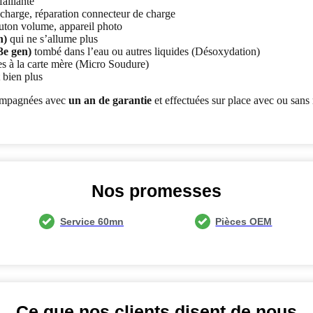
aillante
charge, réparation connecteur de charge
uton volume, appareil photo
n)
qui ne s’allume plus
3e gen)
tombé dans l’eau ou autres liquides (Désoxydation)
es à la carte mère (Micro Soudure)
bien plus
compagnées avec
un an de garantie
et effectuées sur place avec ou sans
Nos promesses
Service 60mn
Pièces OEM
Ce que nos clients disent de nous