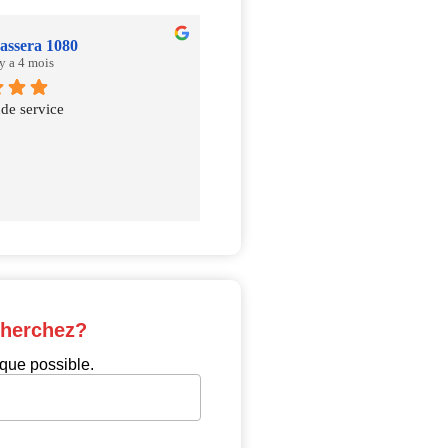
assera 1080
david heremans
 y a 4 mois
il y a 5 mois
de service
cherchez?
que possible.