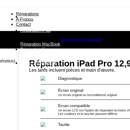
Réparations
Réparation iPhone
A Propos
Contact
Réparation iPad
Envoyer votre appareil
Réparation iPad Pro 12,9″ (3e gen)
Réparation MacBook
Réparation Samsung
Réparation iPad Pro 12,9
Autres Réparations
Les tarifs incluent pièces et main d'œuvre.
Diagnostique
Ecran original
Un écran original ou reconditionné original
Ecran compatible
Un écran LCD est l'option de réparation la moins c
Les couleurs et le toucher peuvent différer
Tactile