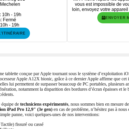
 Mechelen
vous est impossible de vo
loin, envoyez votre appareil
: 10h - 19h
ENVOYER 
: Fermé
 10h - 19h
L'ITINÉRAIRE
ne tablette conçue par Apple tournant sous le système d’exploitation iOS
ocesseur Apple A12X bionic, grâce à ce dernier Apple affirme que cet 
lles lui permettent de surpasser beaucoup de PC portables, plusieurs am
nération, notamment la disparition des bordures d’écran épaisses et l
cédents.
e équipe de
techniciens expérimentés
, nous sommes bien en mesure de 
ion iPad Pro 12,9″ (3e gen)
en cas de problème, n’hésitez pas à nous c
imple panne, voici quelques-unes de nos interventions:
ctile) fissuré ou cassé