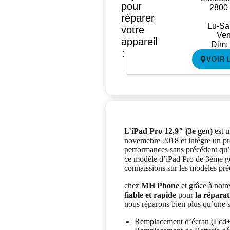
pour
2800
réparer
Lu-Sa
votre
Ven
appareil
Dim:
:
VOIR 
L’
iPad Pro 12,9″ (3e gen)
est u
novemebre 2018 et intègre un pr
performances sans précédent qu’e
ce modèle d’iPad Pro de 3éme gé
connaissions sur les modèles pré
chez
MH Phone
et grâce à notr
fiable et rapide
pour
la réparat
nous réparons bien plus qu’une s
Remplacement d’écran (Lcd+Ta