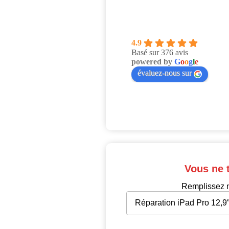
4.9
Basé sur 376 avis
powered by
G
o
o
g
l
e
évaluez-nous sur
Vous ne 
Remplissez n