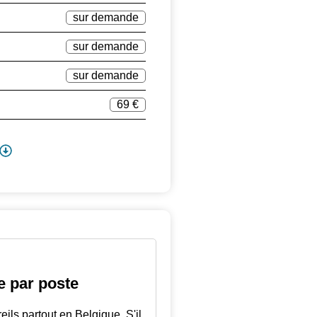
sur demande
sur demande
sur demande
69 €
e par poste
ls partout en Belgique. S'il