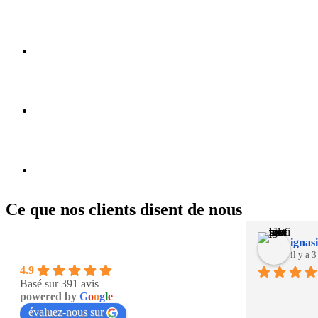
Ce que nos clients disent de nous
ignasi
il y a 
4.9
Basé sur 391 avis
powered by
G
o
o
g
l
e
évaluez-nous sur