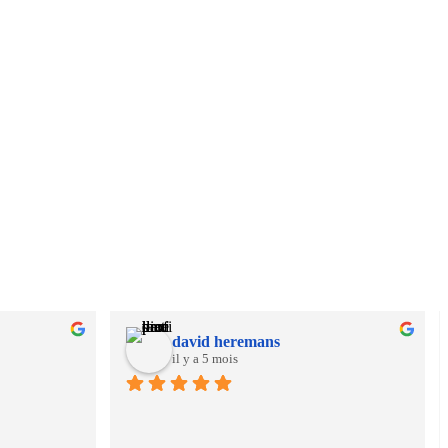
david heremans
il y a 5 mois