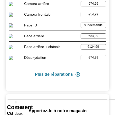
Camera arrière
€74,99
Camera frontale
€54,99
Face ID
sur demande
Face arrière
€84,99
Face arrière + châssis
€124,99
Désoxydation
€74,99
Plus de réparations
Il
Comment
existe
Apportez-le à notre magasin
ça
deux