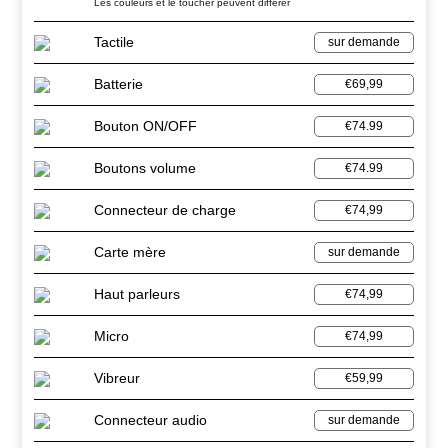
Les couleurs et le toucher peuvent différer
Tactile
sur demande
Batterie
€69,99
Bouton ON/OFF
€74.99
Boutons volume
€74.99
Connecteur de charge
€74,99
Carte mère
sur demande
Haut parleurs
€74,99
Micro
€74,99
Vibreur
€59,99
Connecteur audio
sur demande