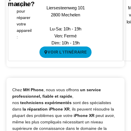
marche?
façons
Liersesteenweg 101
M
pour
2800 Mechelen
v
réparer
lo
votre
Lu-Sa: 10h - 19h
appareil
Ven: Fermé
:
Dim: 10h - 19h
VOIR L'ITINÉRAIRE
Chez
MH Phone
, nous vous offrons
un service
professionnel, fiable et rapide
,
nos
techniciens expérimentés
sont des spécialistes
dans
la réparation
iPhone XR
, ils peuvent résoudre la
plupart des problèmes que votre
iPhone XR
peut avoir,
même les plus compliqués nécessitant un niveau
supérieure de connaissance dans le domaine de la