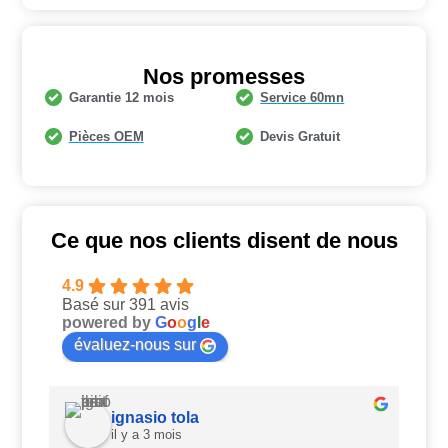
Nos promesses
Garantie 12 mois
Service 60mn
Pièces OEM
Devis Gratuit
Ce que nos clients disent de nous
4.9
Basé sur 391 avis
powered by
G
o
o
g
l
e
évaluez-nous sur
ignasio tola
il y a 3 mois