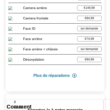
Camera arrière
€149,99
Camera frontale
€84,99
Face ID
sur demande
Face arrière
€74,99
Face arrière + châssis
sur demande
Désoxydation
€84,99
Plus de réparations
Il
Comment
existe