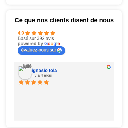
Ce que nos clients disent de nous
4.9
Basé sur 392 avis
powered by
G
o
o
g
l
e
évaluez-nous sur
ignasio tola
il y a 4 mois
Ui