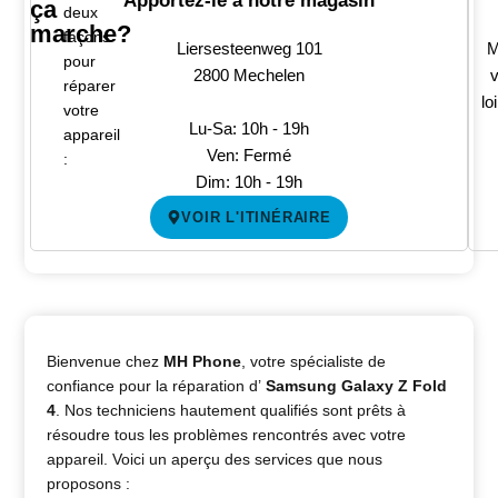
Apportez-le à notre magasin
ça
deux
marche?
façons
Liersesteenweg 101
M
pour
2800 Mechelen
v
réparer
lo
votre
Lu-Sa: 10h - 19h
appareil
Ven: Fermé
:
Dim: 10h - 19h
VOIR L'ITINÉRAIRE
Bienvenue chez
MH Phone
, votre spécialiste de
confiance pour la réparation d’
Samsung Galaxy Z Fold
4
. Nos techniciens hautement qualifiés sont prêts à
résoudre tous les problèmes rencontrés avec votre
appareil. Voici un aperçu des services que nous
proposons :