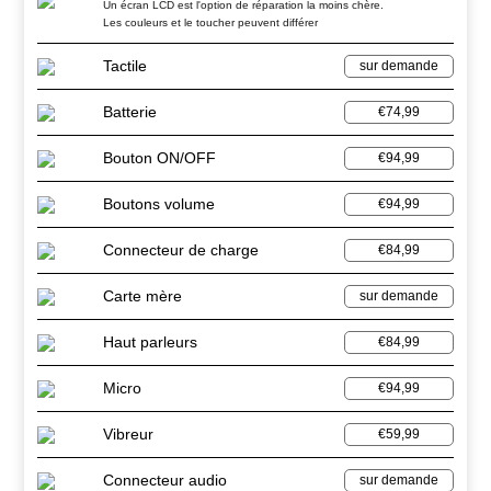
Un écran LCD est l'option de réparation la moins chère.
Les couleurs et le toucher peuvent différer
Tactile
sur demande
Batterie
€74,99
Bouton ON/OFF
€94,99
Boutons volume
€94,99
Connecteur de charge
€84,99
Carte mère
sur demande
Haut parleurs
€84,99
Micro
€94,99
Vibreur
€59,99
Connecteur audio
sur demande