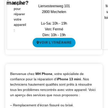
marche?
façons
Liersesteenweg 101
M
pour
2800 Mechelen
v
réparer
lo
votre
Lu-Sa: 10h - 19h
appareil
Ven: Fermé
:
Dim: 10h - 19h
VOIR L'ITINÉRAIRE
Bienvenue chez
MH Phone
, votre spécialiste de
confiance pour la réparation d’
iPhone 13 mini
. Nos
techniciens hautement qualifiés sont prêts à résoudre
tous les problèmes rencontrés avec votre appareil. Voici
un aperçu des services que nous proposons :
– Remplacement d’écran fissuré ou brisé.