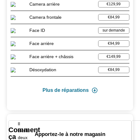
Camera arrière
€129,99
Camera frontale
€84,99
Face ID
sur demande
Face arrière
€94,99
Face arrière + châssis
€149,99
Désoxydation
€84,99
Plus de réparations
Il
Comment
existe
Apportez-le à notre magasin
ça
deux