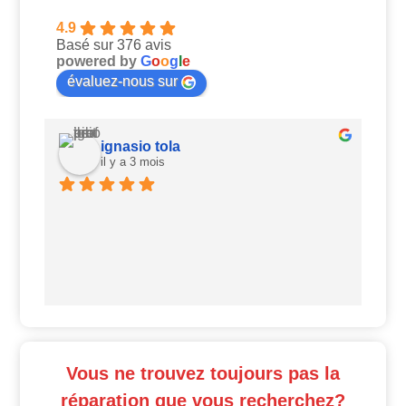
4.9
Basé sur 376 avis
powered by
G
o
o
g
l
e
évaluez-nous sur
ignasio tola
il y a 3 mois
Ui
Vous ne trouvez toujours pas la
réparation que vous recherchez?