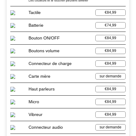
Les couleurs et le toucher peuvent différer
Tactile
€84,99
Batterie
€74,99
Bouton ON/OFF
€84,99
Boutons volume
€84,99
Connecteur de charge
€84,99
Carte mère
sur demande
Haut parleurs
€84,99
Micro
€84,99
Vibreur
€84,99
Connecteur audio
sur demande