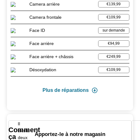
Camera arrière
€139,99
Camera frontale
€109,99
Face ID
sur demande
Face arrière
€94,99
Face arrière + châssis
€249,99
Désoxydation
€109,99
Plus de réparations
Il
Comment
existe
Apportez-le à notre magasin
ça
deux