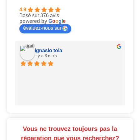
4.9
Basé sur 376 avis
powered by
G
o
o
g
l
e
évaluez-nous sur
ignasio tola
il y a 3 mois
Ui
Vous ne trouvez toujours pas la
réparation que vous recherchez?