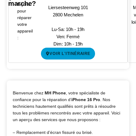
marche?
façons
Liersesteenweg 101
M
pour
2800 Mechelen
v
réparer
lo
votre
Lu-Sa: 10h - 19h
appareil
Ven: Fermé
:
Dim: 10h - 19h
VOIR L'ITINÉRAIRE
Bienvenue chez
MH Phone
, votre spécialiste de
confiance pour la réparation d’
iPhone 16 Pro
. Nos
techniciens hautement qualifiés sont prêts à résoudre
tous les problèmes rencontrés avec votre appareil. Voici
un aperçu des services que nous proposons :
– Remplacement d’écran fissuré ou brisé.