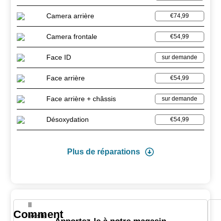
Camera arrière
€74,99
Camera frontale
€54,99
Face ID
sur demande
Face arrière
€54,99
Face arrière + châssis
sur demande
Désoxydation
€54,99
Plus de réparations
Il
Comment
existe