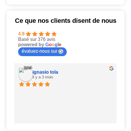
Ce que nos clients disent de nous
4.9
Basé sur 376 avis
powered by
G
o
o
g
l
e
évaluez-nous sur
ignasio tola
il y a 3 mois
Ui