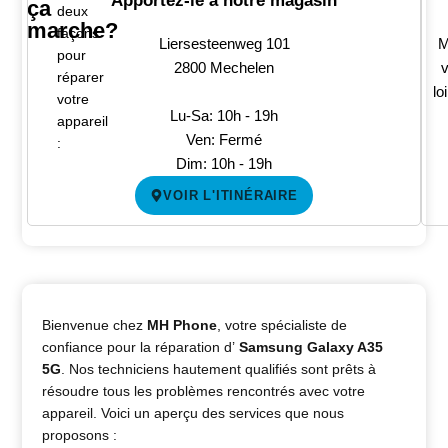
Apportez-le à notre magasin
ça
deux
marche?
façons
Liersesteenweg 101
M
pour
2800 Mechelen
v
réparer
lo
votre
Lu-Sa: 10h - 19h
appareil
Ven: Fermé
:
Dim: 10h - 19h
VOIR L'ITINÉRAIRE
Bienvenue chez
MH Phone
, votre spécialiste de
confiance pour la réparation d’
Samsung Galaxy A35
5G
. Nos techniciens hautement qualifiés sont prêts à
résoudre tous les problèmes rencontrés avec votre
appareil. Voici un aperçu des services que nous
proposons :