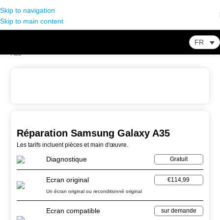
Skip to navigation
Skip to main content
FR
Home
-
Store
-
Réparation Smartphone
-
Réparation Samsung Galaxy
A35
Réparation Samsung Galaxy A35
Les tarifs incluent pièces et main d'œuvre.
Diagnostique
Gratuit
Ecran original
€114,99
Un écran original ou reconditionné original
Ecran compatible
sur demande