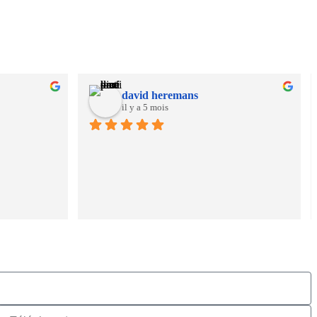
david heremans
il y a 5 mois