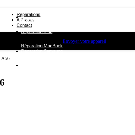
Réparations
Réparation iPhone
A Propos
Contact
Réparation iPad
Envoyer votre appareil
Réparation MacBook
Réparation Samsung
y A56
Autres Réparations
6