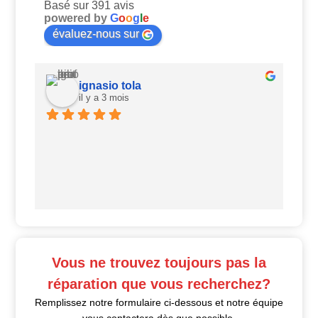
Basé sur 391 avis
powered by
G
o
o
g
l
e
évaluez-nous sur
ignasio tola
il y a 3 mois
Ui
Vous ne trouvez toujours pas la
réparation que vous recherchez?
Remplissez notre formulaire ci-dessous et notre équipe