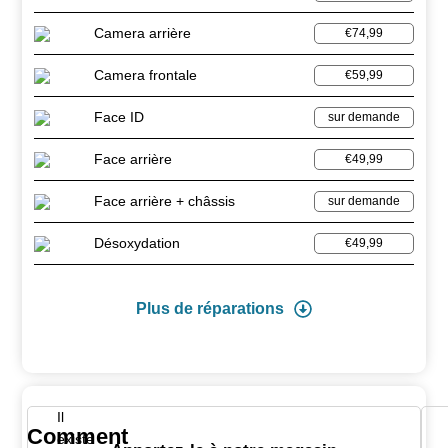
Camera arrière
€74,99
Camera frontale
€59,99
Face ID
sur demande
Face arrière
€49,99
Face arrière + châssis
sur demande
Désoxydation
€49,99
Plus de réparations
Il
Comment
existe