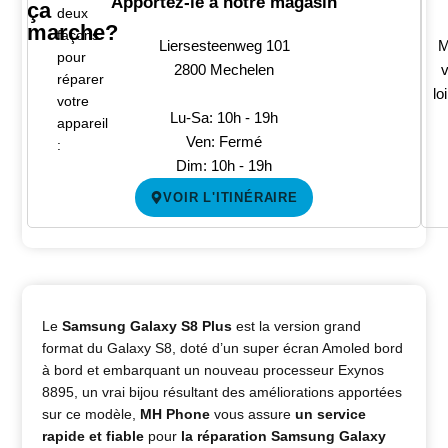
Apportez-le à notre magasin
ça
deux
marche?
façons
Liersesteenweg 101
M
pour
2800 Mechelen
v
réparer
lo
votre
Lu-Sa: 10h - 19h
appareil
Ven: Fermé
:
Dim: 10h - 19h
VOIR L'ITINÉRAIRE
Le
Samsung Galaxy S8 Plus
est la version grand
format du Galaxy S8, doté d’un super écran Amoled bord
à bord et embarquant un nouveau processeur Exynos
8895, un vrai bijou résultant des améliorations apportées
sur ce modèle,
MH Phone
vous assure
un service
rapide et fiable
pour
la réparation
Samsung Galaxy