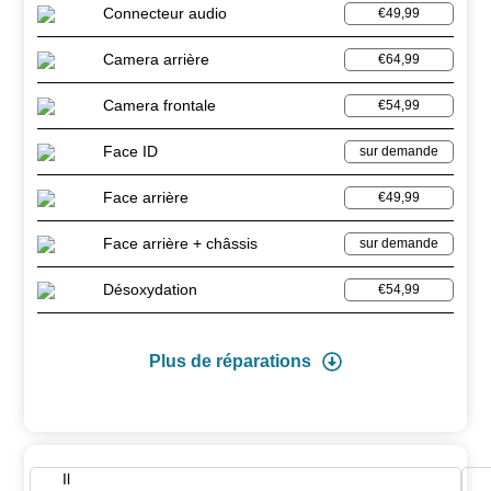
Connecteur audio
€49,99
Camera arrière
€64,99
Camera frontale
€54,99
Face ID
sur demande
Face arrière
€49,99
Face arrière + châssis
sur demande
Désoxydation
€54,99
Plus de réparations
Il