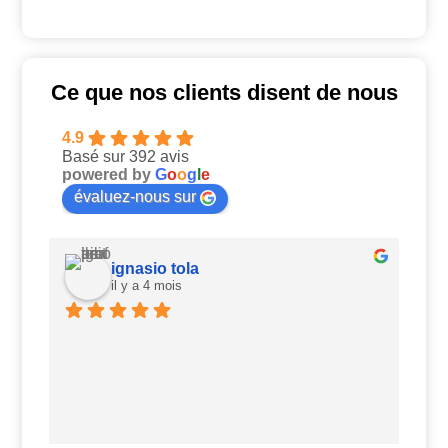
Ce que nos clients disent de nous
4.9
Basé sur 392 avis
powered by
G
o
o
g
l
e
évaluez-nous sur
ignasio tola
il y a 4 mois
Ui