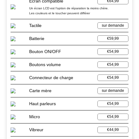
Ecran compatible
€64,99
Un écran LCD est l'option de réparation la moins chère.
Les couleurs et le toucher peuvent différer
Tactile
sur demande
Batterie
€59,99
Bouton ON/OFF
€54,99
Boutons volume
€54,99
Connecteur de charge
€54,99
Carte mère
sur demande
Haut parleurs
€54,99
Micro
€54,99
Vibreur
€44,99