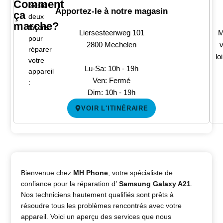
Comment
existe
Apportez-le à notre magasin
ça
deux
marche?
façons
Liersesteenweg 101
M
pour
2800 Mechelen
v
réparer
lo
votre
Lu-Sa: 10h - 19h
appareil
Ven: Fermé
:
Dim: 10h - 19h
VOIR L'ITINÉRAIRE
Bienvenue chez
MH Phone
, votre spécialiste de
confiance pour la réparation d’
Samsung Galaxy A21
.
Nos techniciens hautement qualifiés sont prêts à
résoudre tous les problèmes rencontrés avec votre
appareil. Voici un aperçu des services que nous