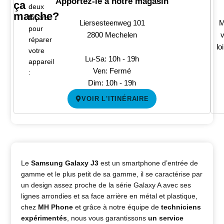
Apportez-le à notre magasin
ça
deux
marche?
façons
Liersesteenweg 101
M
pour
2800 Mechelen
v
réparer
lo
votre
Lu-Sa: 10h - 19h
appareil
Ven: Fermé
:
Dim: 10h - 19h
VOIR L'ITINÉRAIRE
Le
Samsung Galaxy J3
est un smartphone d’entrée de
gamme et le plus petit de sa gamme, il se caractérise par
un design assez proche de la série Galaxy A avec ses
lignes arrondies et sa face arrière en métal et plastique,
chez
MH Phone
et grâce à notre équipe de
techniciens
expérimentés
, nous vous garantissons
un service