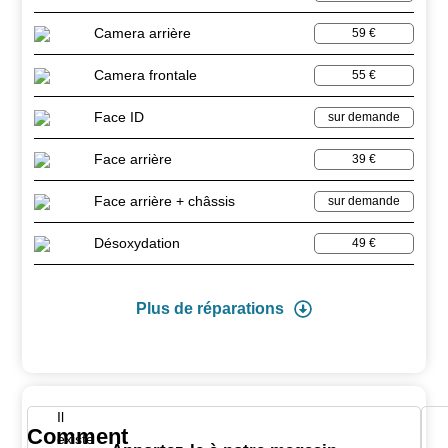
Camera arrière
59 €
Camera frontale
55 €
Face ID
sur demande
Face arrière
39 €
Face arrière + châssis
sur demande
Désoxydation
49 €
Plus de réparations
Il
Comment
existe