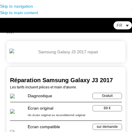
Skip to navigation
Skip to main content
FR
Home
-
Store
-
Réparation Smartphone
-
Réparation Samsung Galaxy J3
2017
Réparation Samsung Galaxy J3 2017
Les tarifs incluent pièces et main d'œuvre.
Diagnostique
Gratuit
Ecran original
89 €
Un écran original ou reconditionné original
Ecran compatible
sur demande