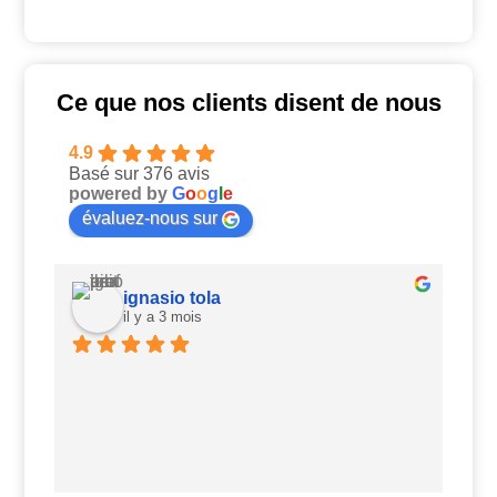
Ce que nos clients disent de nous
4.9
Basé sur 376 avis
powered by
G
o
o
g
l
e
évaluez-nous sur
ignasio tola
il y a 3 mois
Ui