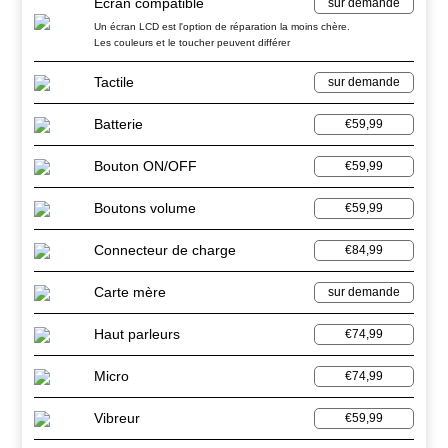
Ecran compatible
sur demande
Un écran LCD est l'option de réparation la moins chère.
Les couleurs et le toucher peuvent différer
Tactile
sur demande
Batterie
€59,99
Bouton ON/OFF
€59,99
Boutons volume
€59,99
Connecteur de charge
€84,99
Carte mère
sur demande
Haut parleurs
€74,99
Micro
€74,99
Vibreur
€59,99