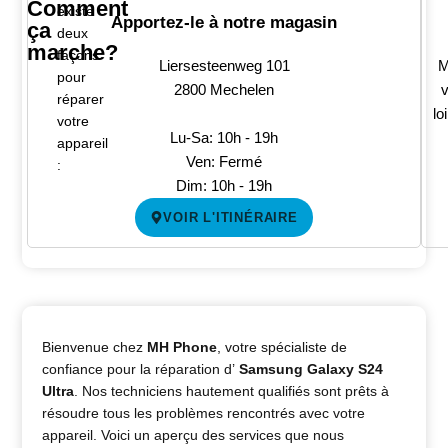
Comment
existe
Apportez-le à notre magasin
ça
deux
marche?
façons
Liersesteenweg 101
M
pour
2800 Mechelen
v
réparer
lo
votre
Lu-Sa: 10h - 19h
appareil
Ven: Fermé
:
Dim: 10h - 19h
VOIR L'ITINÉRAIRE
Bienvenue chez
MH Phone
, votre spécialiste de
confiance pour la réparation d’
Samsung Galaxy S24
Ultra
. Nos techniciens hautement qualifiés sont prêts à
résoudre tous les problèmes rencontrés avec votre
appareil. Voici un aperçu des services que nous