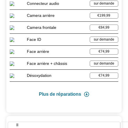
Connecteur audio
sur demande
Camera arrière
€199,99
Camera frontale
€84,99
Face ID
sur demande
Face arrière
€74,99
Face arrière + châssis
sur demande
Désoxydation
€74,99
Plus de réparations
Il