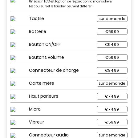
Un écran LCD est l'option de réparation la moins chère.
Les couleurs et le toucher peuvent différer
Tactile
sur demande
Batterie
€59,99
Bouton ON/OFF
€54,99
Boutons volume
€59,99
Connecteur de charge
€84,99
Carte mère
sur demande
Haut parleurs
€74,99
Micro
€74,99
Vibreur
€59,99
Connecteur audio
sur demande