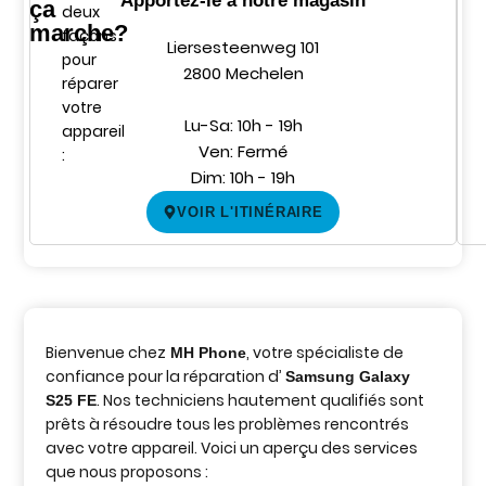
Apportez-le à notre magasin
ça
deux
marche?
façons
Liersesteenweg 101
pour
2800 Mechelen
réparer
votre
Lu-Sa: 10h - 19h
appareil
Ven: Fermé
:
Dim: 10h - 19h
VOIR L'ITINÉRAIRE
Bienvenue chez
, votre spécialiste de
MH Phone
confiance pour la réparation d’
Samsung Galaxy
. Nos techniciens hautement qualifiés sont
S25 FE
prêts à résoudre tous les problèmes rencontrés
avec votre appareil. Voici un aperçu des services
que nous proposons :