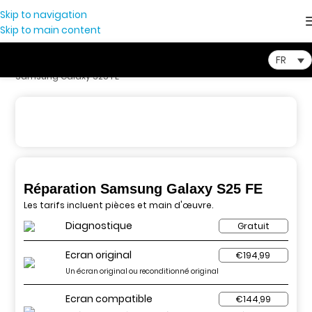
Skip to navigation
Skip to main content
FR
Home
-
Store
-
Réparation Smartphone
-
Réparation
Samsung Galaxy S25 FE
Réparation Samsung Galaxy S25 FE
Les tarifs incluent pièces et main d'œuvre.
Diagnostique
Gratuit
Ecran original
€194,99
Un écran original ou reconditionné original
Ecran compatible
€144,99