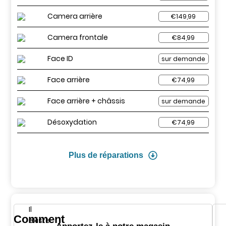
Camera arrière
€149,99
Camera frontale
€84,99
Face ID
sur demande
Face arrière
€74,99
Face arrière + châssis
sur demande
Désoxydation
€74,99
Plus de réparations
Il
Comment
existe