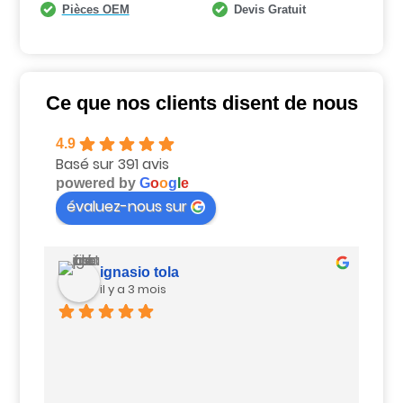
Pièces OEM
Devis Gratuit
Ce que nos clients disent de nous
4.9
Basé sur 391 avis
powered by
G
o
o
g
l
e
évaluez-nous sur
ignasio tola
il y a 3 mois
Ui