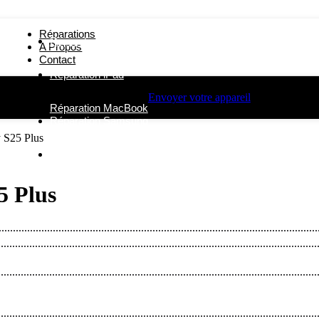
Réparations
Réparation iPhone
A Propos
Contact
Réparation iPad
Envoyer votre appareil
Réparation MacBook
Réparation Samsung
 S25 Plus
Autres Réparations
5 Plus