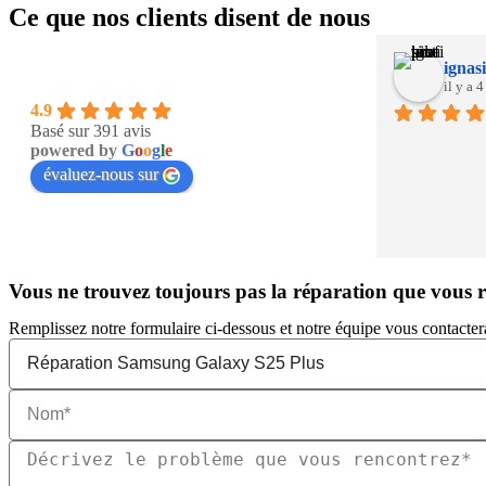
Ce que nos clients disent de nous
ignasi
il y a 
4.9
Basé sur 391 avis
powered by
G
o
o
g
l
e
évaluez-nous sur
Vous ne trouvez toujours pas la réparation que vous 
Remplissez notre formulaire ci-dessous et notre équipe vous contacter