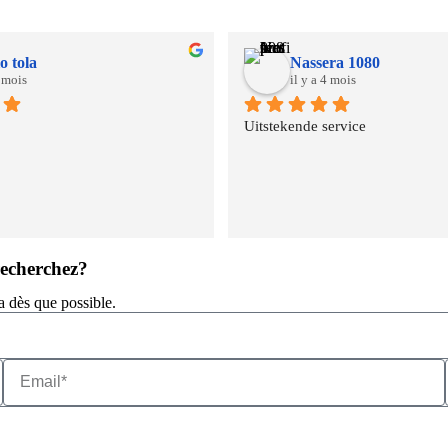
o tola
Nassera 1080
4 mois
il y a 4 mois
Uitstekende service
recherchez?
a dès que possible.