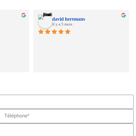
david heremans
il y a 5 mois