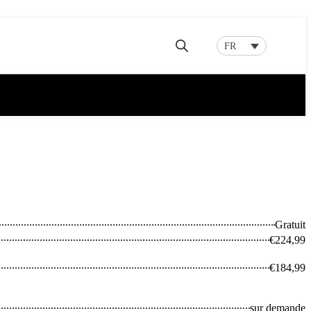
FR
Gratuit
€224,99
€184,99
sur demande