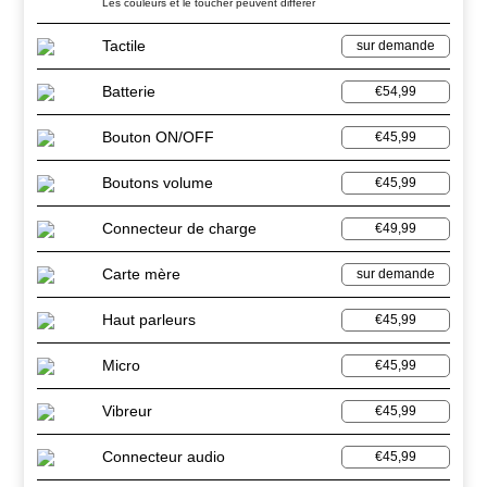
Les couleurs et le toucher peuvent différer
Tactile
sur demande
Batterie
€54,99
Bouton ON/OFF
€45,99
Boutons volume
€45,99
Connecteur de charge
€49,99
Carte mère
sur demande
Haut parleurs
€45,99
Micro
€45,99
Vibreur
€45,99
Connecteur audio
€45,99