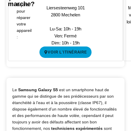
marche?
façons
Liersesteenweg 101
M
pour
2800 Mechelen
v
réparer
lo
votre
Lu-Sa: 10h - 19h
appareil
Ven: Fermé
:
Dim: 10h - 19h
VOIR L'ITINÉRAIRE
Le
Samsung Galaxy S5
est un smartphone haut de
gamme qui se distingue de ses prédécesseurs par son
étanchéité à l’eau et à la poussière (classe IP67), il
dispose également d’un nombre élevé de fonctionnalités
et des performances de haute volée, cependant il peut
toujours y avoir des défauts affectant son bon
fonctionnement, nos
techniciens expérimentés
sont