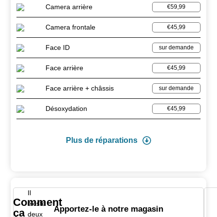
Camera arrière
€59,99
Camera frontale
€45,99
Face ID
sur demande
Face arrière
€45,99
Face arrière + châssis
sur demande
Désoxydation
€45,99
Plus de réparations
Il
Comment
existe
Apportez-le à notre magasin
ça
deux