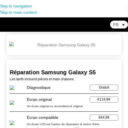
Skip to navigation
Skip to main content
FR
Home
-
Store
-
Réparation Smartphone
-
Réparation Samsung Galaxy S5
Réparation Samsung Galaxy S5
Les tarifs incluent pièces et main d'œuvre.
Diagnostique
Gratuit
Ecran original
€119,99
Un écran original ou reconditionné original
Ecran compatible
€64,99
Un écran LCD est l'option de réparation la moins chère.