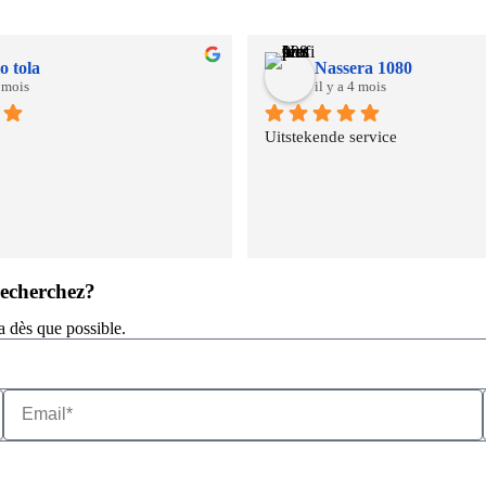
o tola
Nassera 1080
4 mois
il y a 4 mois
Uitstekende service
recherchez?
a dès que possible.