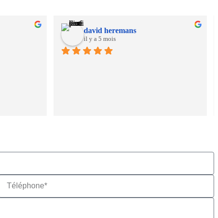
david heremans
il y a 5 mois