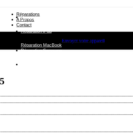
Réparations
Réparation iPhone
A Propos
Contact
Réparation iPad
Envoyer votre appareil
Réparation MacBook
Réparation Samsung
Autres Réparations
5