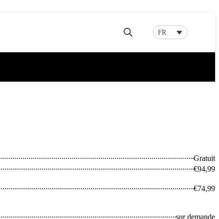
FR
Gratuit
€94,99
€74,99
sur demande