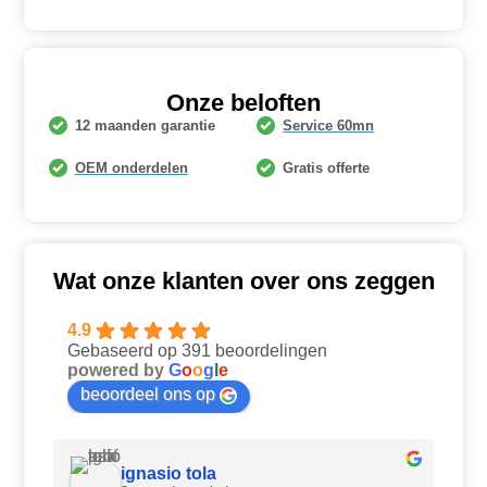
Onze beloften
12 maanden garantie
Service 60mn
OEM onderdelen
Gratis offerte
Wat onze klanten over ons zeggen
4.9
Gebaseerd op 391 beoordelingen
powered by
G
o
o
g
l
e
beoordeel ons op
ignasio tola