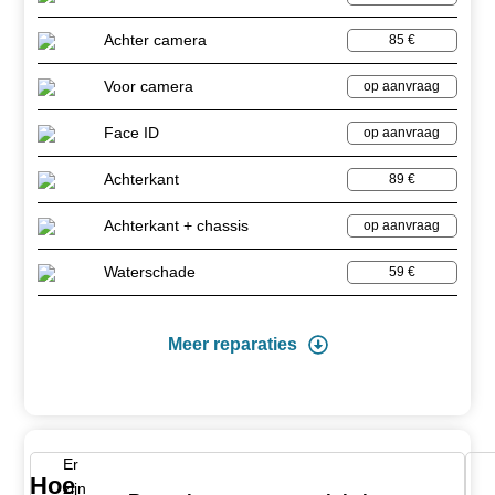
Achter camera
85 €
Voor camera
op aanvraag
Face ID
op aanvraag
Achterkant
89 €
Achterkant + chassis
op aanvraag
Waterschade
59 €
Meer reparaties
Er
Hoe
zijn