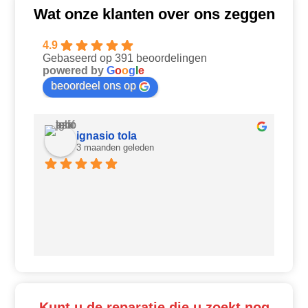
Wat onze klanten over ons zeggen
4.9
Gebaseerd op 391 beoordelingen
powered by
G
o
o
g
l
e
beoordeel ons op
ignasio tola
3 maanden geleden
Ui
Kunt u de reparatie die u zoekt nog