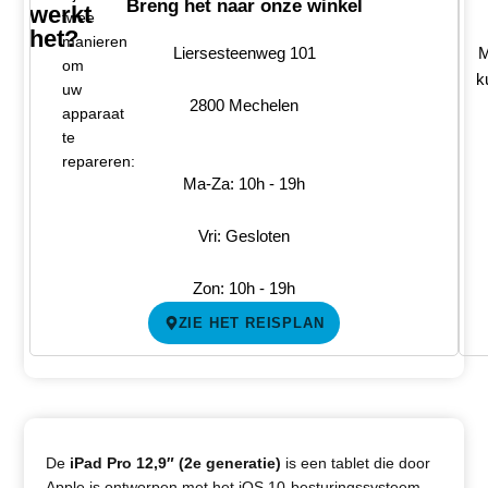
Breng het naar onze winkel
werkt
twee
het?
manieren
Liersesteenweg 101
M
om
k
uw
2800 Mechelen
apparaat
te
repareren:
Ma-Za: 10h - 19h
Vri: Gesloten
Zon: 10h - 19h
ZIE HET REISPLAN
De
iPad Pro 12,9″ (2e generatie)
is een tablet die door
Apple is ontworpen met het iOS 10-besturingssysteem