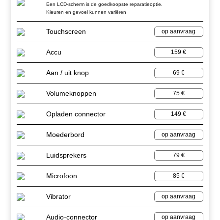
Een LCD-scherm is de goedkoopste reparatieoptie.
Kleuren en gevoel kunnen variëren
Touchscreen
op aanvraag
Accu
159 €
Aan / uit knop
69 €
Volumeknoppen
75 €
Opladen connector
149 €
Moederbord
op aanvraag
Luidsprekers
79 €
Microfoon
85 €
Vibrator
op aanvraag
Audio-connector
op aanvraag