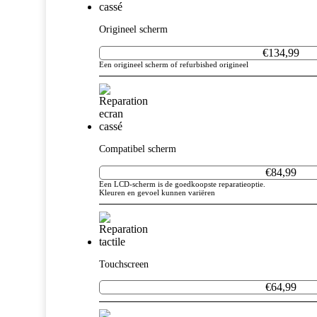
Origineel scherm
Galaxy Note
Galaxy J
€134,99
Een origineel scherm of refurbished origineel
js
Compatibel scherm
€84,99
Een LCD-scherm is de goedkoopste reparatieoptie.
Kleuren en gevoel kunnen variëren
Touchscreen
€64,99