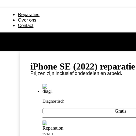
paratie
iPad mini 5 reparatie
Reparaties
19) reparatie
iPad 2 reparatie
Over ons
Contact
reparatie
iPad 6 (2018) reparatie
ratie
-
iPhone SE (2022) reparatie
iPhone SE (2022) reparatie
Prijzen zijn inclusief onderdelen en arbeid.
Diagnostisch
Gratis