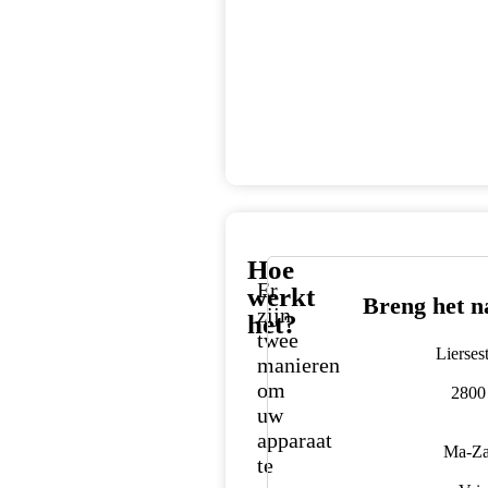
Hoe
Er
werkt
Breng het n
zijn
het?
twee
Lierse
manieren
om
2800
uw
apparaat
Ma-Za
te