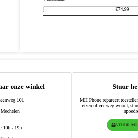
€74,99
Meer reparaties
aar onze winkel
Stuur he
steenweg 101
MH Phone repareert toestellen 
reizen of ver weg woont, stu
 Mechelen
spoedre
STUUR MI
: 10h - 19h