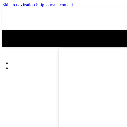
iPad mini 3 reparatie
iPad mini 4 re
Skip to navigation
Skip to main content
iPad Air 2 reparatie
iPad Air 3 (20
iPad 4 reparatie
iPad 5 (2017) 
Home
-
Winkel
-
Smartphone Repa
MacBook Reparatie
Samsung Reparatie