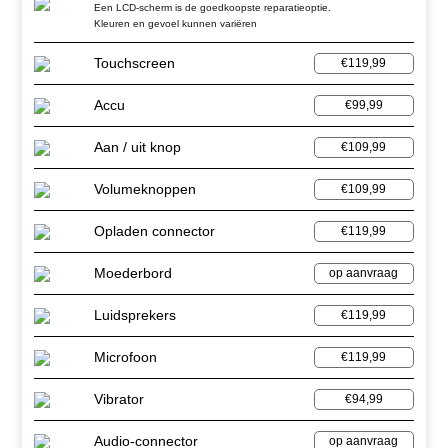
Een LCD-scherm is de goedkoopste reparatieoptie.
Kleuren en gevoel kunnen variëren
Touchscreen
€119,99
Accu
€99,99
Aan / uit knop
€109,99
Volumeknoppen
€109,99
Opladen connector
€119,99
Moederbord
op aanvraag
Luidsprekers
€119,99
Microfoon
€119,99
Vibrator
€94,99
Audio-connector
op aanvraag