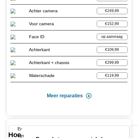
Achter camera
€249,99
Voor camera
€152,99
Face ID
op aanvraag
Achterkant
€109,99
Achterkant + chassis
€299,99
Waterschade
€119,99
Meer reparaties
Er
Hoe
zijn