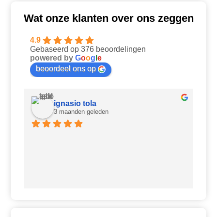
Wat onze klanten over ons zeggen
4.9
Gebaseerd op 376 beoordelingen
powered by
G
o
o
g
l
e
beoordeel ons op
ignasio tola
3 maanden geleden
Ui