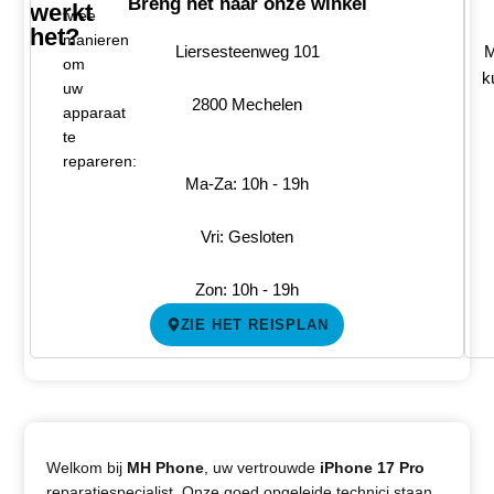
Breng het naar onze winkel
werkt
twee
het?
manieren
Liersesteenweg 101
M
om
k
uw
2800 Mechelen
apparaat
te
repareren:
Ma-Za: 10h - 19h
Vri: Gesloten
Zon: 10h - 19h
ZIE HET REISPLAN
Welkom bij
MH Phone
, uw vertrouwde
iPhone 17 Pro
reparatiespecialist. Onze goed opgeleide technici staan ​​