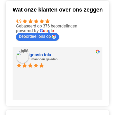
Wat onze klanten over ons zeggen
4.9
Gebaseerd op 376 beoordelingen
powered by
G
o
o
g
l
e
beoordeel ons op
ignasio tola
3 maanden geleden
Ui