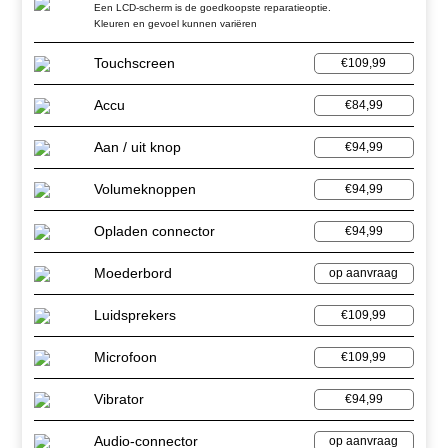
Een LCD-scherm is de goedkoopste reparatieoptie.
Kleuren en gevoel kunnen variëren
Touchscreen
€109,99
Accu
€84,99
Aan / uit knop
€94,99
Volumeknoppen
€94,99
Opladen connector
€94,99
Moederbord
op aanvraag
Luidsprekers
€109,99
Microfoon
€109,99
Vibrator
€94,99
Audio-connector
op aanvraag