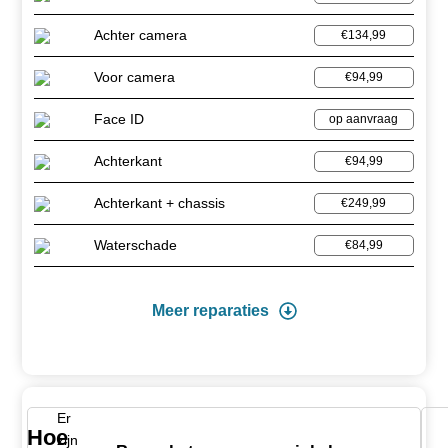
Achter camera
€134,99
Voor camera
€94,99
Face ID
op aanvraag
Achterkant
€94,99
Achterkant + chassis
€249,99
Waterschade
€84,99
Meer reparaties
Er
Hoe
zijn