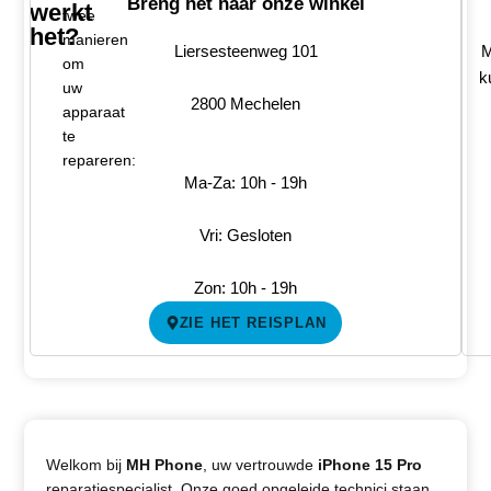
Breng het naar onze winkel
werkt
twee
het?
manieren
Liersesteenweg 101
M
om
k
uw
2800 Mechelen
apparaat
te
repareren:
Ma-Za: 10h - 19h
Vri: Gesloten
Zon: 10h - 19h
ZIE HET REISPLAN
Welkom bij
MH Phone
, uw vertrouwde
iPhone 15 Pro
reparatiespecialist. Onze goed opgeleide technici staan ​​