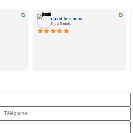
david heremans
il y a 5 mois