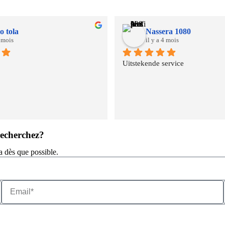
o tola
Nassera 1080
3 mois
il y a 4 mois
Uitstekende service
recherchez?
a dès que possible.