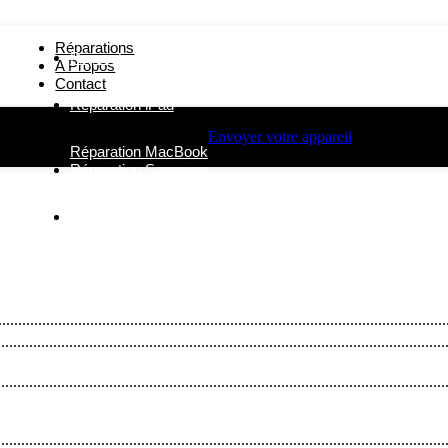
Réparations
Réparation iPhone
A Propos
Contact
Réparation iPad
Envoyer votre appareil
Réparation MacBook
Réparation Samsung
Autres Réparations