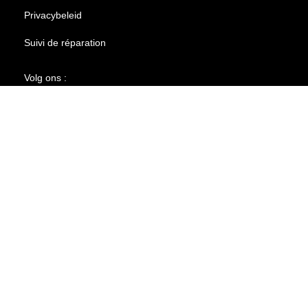
Privacybeleid
Suivi de réparation
Volg ons :
© 2026| MH Phone is een onafhankelijk servicebedrijf en is op
geen enkele manier gelieerd aan Apple Inc, Samsung Inc of