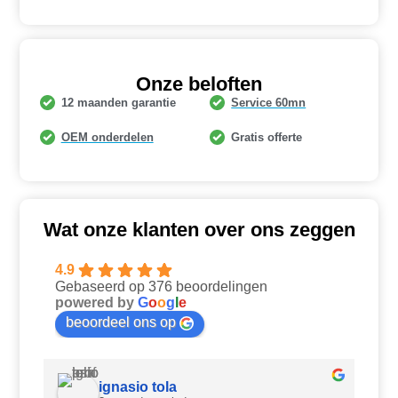
Onze beloften
12 maanden garantie
Service 60mn
OEM onderdelen
Gratis offerte
Wat onze klanten over ons zeggen
4.9
Gebaseerd op 376 beoordelingen
powered by
G
o
o
g
l
e
beoordeel ons op
ignasio tola