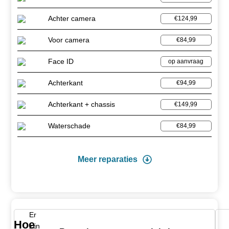
Achter camera
€124,99
Voor camera
€84,99
Face ID
op aanvraag
Achterkant
€94,99
Achterkant + chassis
€149,99
Waterschade
€84,99
Meer reparaties
Er
Hoe
zijn