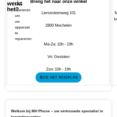
Breng het naar onze winkel
werkt
twee
het?
manieren
Liersesteenweg 101
M
om
k
uw
2800 Mechelen
apparaat
te
repareren:
Ma-Za: 10h - 19h
Vri: Gesloten
Zon: 10h - 19h
ZIE HET REISPLAN
Welkom bij MH Phone – uw vertrouwde specialist in
toestelreparaties.