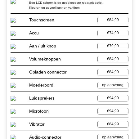
Een LCD-scherm is de goedkoopste reparatieoptie.
Kleuren en gevoel kunnen variëren
Touchscreen
€84,99
Accu
€74,99
Aan / uit knop
€79,99
Volumeknoppen
€84,99
Opladen connector
€84,99
Moederbord
op aanvraag
Luidsprekers
€94,99
Microfoon
€94,99
Vibrator
€84,99
Audio-connector
op aanvraag