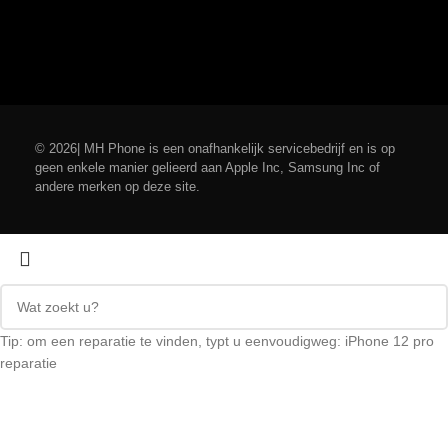
© 2026| MH Phone is een onafhankelijk servicebedrijf en is op
geen enkele manier gelieerd aan Apple Inc, Samsung Inc of
andere merken op deze site.
Tip: om een ​​reparatie te vinden, typt u eenvoudigweg: iPhone 12 pro
reparatie