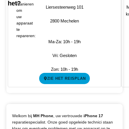
het?
manieren
Liersesteenweg 101
M
om
k
uw
2800 Mechelen
apparaat
te
repareren:
Ma-Za: 10h - 19h
Vri: Gesloten
Zon: 10h - 19h
ZIE HET REISPLAN
Welkom bij
MH Phone
, uw vertrouwde
iPhone 17
reparatiespecialist. Onze goed opgeleide technici staan ​​
klaar om eventuele problemen met uw apparaat op te