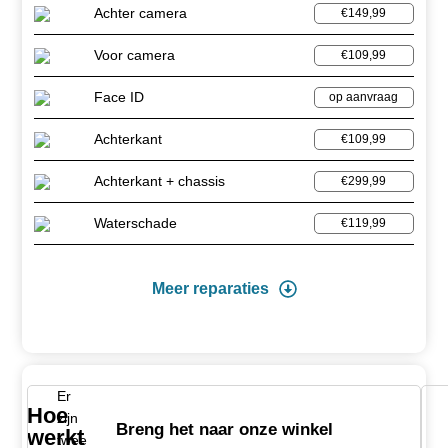
Achter camera
€149,99
Voor camera
€109,99
Face ID
op aanvraag
Achterkant
€109,99
Achterkant + chassis
€299,99
Waterschade
€119,99
Meer reparaties
Er
Hoe
zijn
Breng het naar onze winkel
werkt
twee