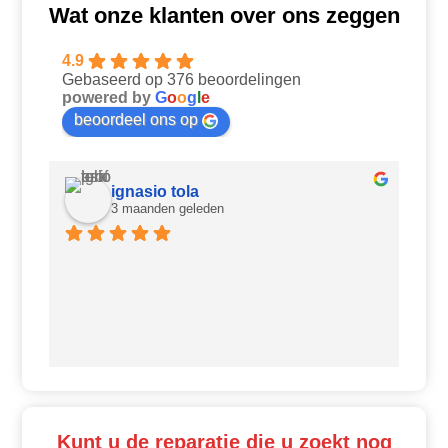
Wat onze klanten over ons zeggen
4.9
Gebaseerd op 376 beoordelingen
powered by
G
o
o
g
l
e
beoordeel ons op
ignasio tola
3 maanden geleden
Ui
Kunt u de reparatie die u zoekt nog