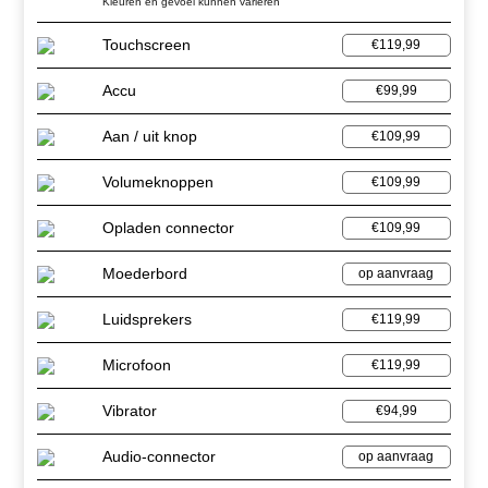
Kleuren en gevoel kunnen variëren
Touchscreen
€119,99
Accu
€99,99
Aan / uit knop
€109,99
Volumeknoppen
€109,99
Opladen connector
€109,99
Moederbord
op aanvraag
Luidsprekers
€119,99
Microfoon
€119,99
Vibrator
€94,99
Audio-connector
op aanvraag