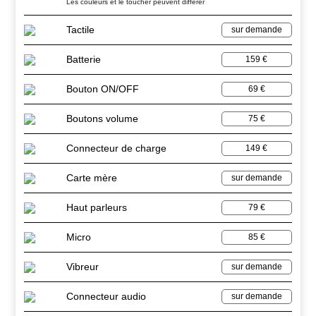
Les couleurs et le toucher peuvent différer
Tactile
sur demande
Batterie
159 €
Bouton ON/OFF
69 €
Boutons volume
75 €
Connecteur de charge
149 €
Carte mère
sur demande
Haut parleurs
79 €
Micro
85 €
Vibreur
sur demande
Connecteur audio
sur demande