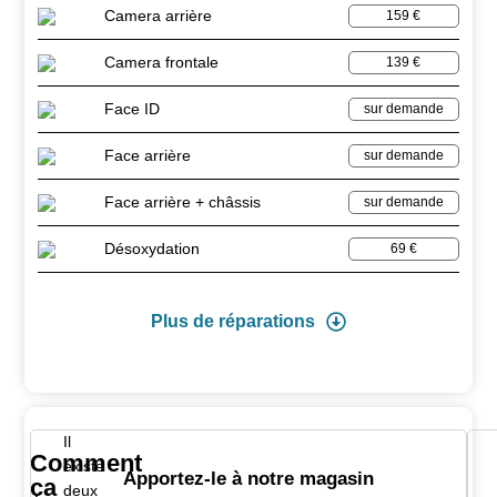
Camera arrière
159 €
Camera frontale
139 €
Face ID
sur demande
Face arrière
sur demande
Face arrière + châssis
sur demande
Désoxydation
69 €
Plus de réparations
Il
Comment
existe
Apportez-le à notre magasin
ça
deux