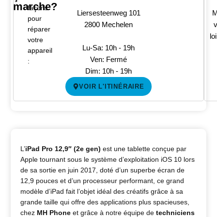
marche?
façons
Liersesteenweg 101
M
pour
2800 Mechelen
v
réparer
lo
votre
Lu-Sa: 10h - 19h
appareil
Ven: Fermé
:
Dim: 10h - 19h
VOIR L'ITINÉRAIRE
L’
iPad Pro 12,9″ (2e gen)
est une tablette conçue par
Apple tournant sous le système d’exploitation iOS 10 lors
de sa sortie en juin 2017, doté d’un superbe écran de
12,9 pouces et d’un processeur performant, ce grand
modèle d’iPad fait l’objet idéal des créatifs grâce à sa
grande taille qui offre des applications plus spacieuses,
chez
MH Phone
et grâce à notre équipe de
techniciens