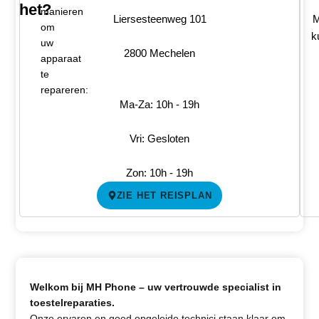
het?
manieren
Liersesteenweg 101
M
om
k
uw
2800 Mechelen
apparaat
te
repareren:
Ma-Za: 10h - 19h
Vri: Gesloten
Zon: 10h - 19h
ZIE HET REISPLAN
Welkom bij MH Phone – uw vertrouwde specialist in
toestelreparaties.
Onze ervaren en goed opgeleide technici staan klaar om