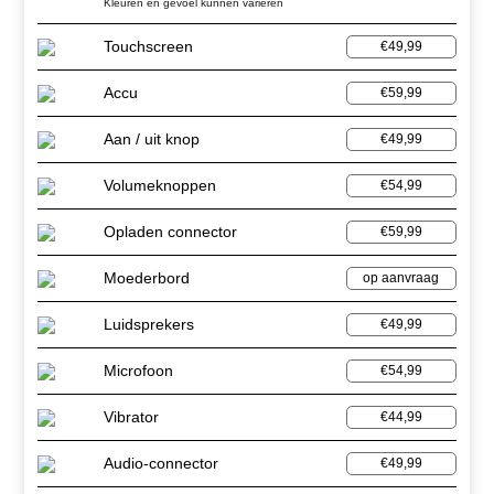
Kleuren en gevoel kunnen variëren
Touchscreen
€49,99
Accu
€59,99
Aan / uit knop
€49,99
Volumeknoppen
€54,99
Opladen connector
€59,99
Moederbord
op aanvraag
Luidsprekers
€49,99
Microfoon
€54,99
Vibrator
€44,99
Audio-connector
€49,99