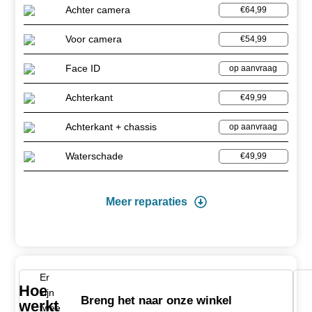
Achter camera
€64,99
Voor camera
€54,99
Face ID
op aanvraag
Achterkant
€49,99
Achterkant + chassis
op aanvraag
Waterschade
€49,99
Meer reparaties
Er
Hoe
zijn
Breng het naar onze winkel
werkt
twee