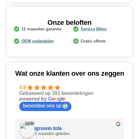
Onze beloften
12 maanden garantie
Service 60mn
OEM onderdelen
Gratis offerte
Wat onze klanten over ons zeggen
4.9
Gebaseerd op 391 beoordelingen
powered by
G
o
o
g
l
e
beoordeel ons op
ignasio tola
3 maanden geleden