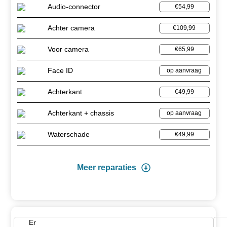
Audio-connector
€54,99
Achter camera
€109,99
Voor camera
€65,99
Face ID
op aanvraag
Achterkant
€49,99
Achterkant + chassis
op aanvraag
Waterschade
€49,99
Meer reparaties
Er