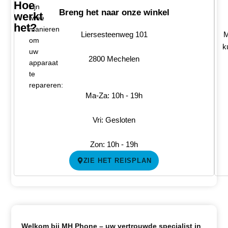
Hoe
zijn
Breng het naar onze winkel
werkt
twee
het?
manieren
Liersesteenweg 101
M
om
k
uw
2800 Mechelen
apparaat
te
repareren:
Ma-Za: 10h - 19h
Vri: Gesloten
Zon: 10h - 19h
ZIE HET REISPLAN
Welkom bij MH Phone – uw vertrouwde specialist in