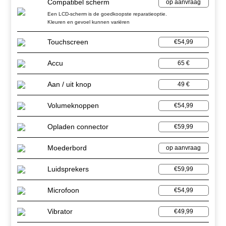
Compatibel scherm
op aanvraag
Een LCD-scherm is de goedkoopste reparatieoptie.
Kleuren en gevoel kunnen variëren
Touchscreen
€54,99
Accu
65 €
Aan / uit knop
49 €
Volumeknoppen
€54,99
Opladen connector
€59,99
Moederbord
op aanvraag
Luidsprekers
€59,99
Microfoon
€54,99
Vibrator
€49,99