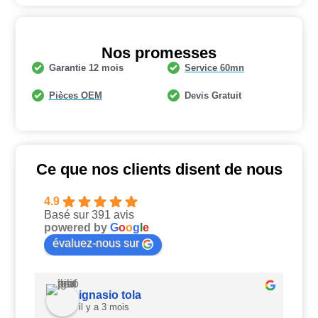
Nos promesses
Garantie 12 mois
Service 60mn
Pièces OEM
Devis Gratuit
Ce que nos clients disent de nous
4.9
Basé sur 391 avis
powered by
G
o
o
g
l
e
évaluez-nous sur
ignasio tola
il y a 3 mois