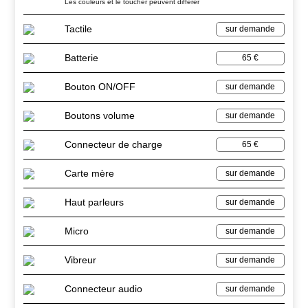
Les couleurs et le toucher peuvent différer
Tactile
sur demande
Batterie
65 €
Bouton ON/OFF
sur demande
Boutons volume
sur demande
Connecteur de charge
65 €
Carte mère
sur demande
Haut parleurs
sur demande
Micro
sur demande
Vibreur
sur demande
Connecteur audio
sur demande