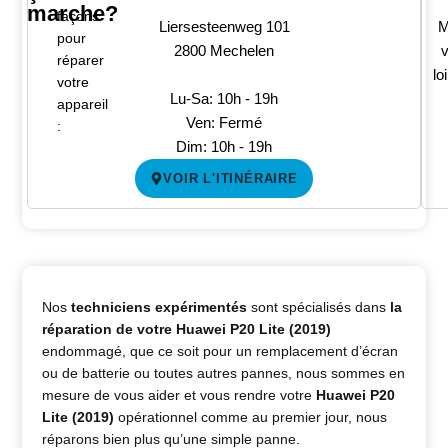
marche?
façons
Liersesteenweg 101
M
pour
2800 Mechelen
v
réparer
lo
votre
Lu-Sa: 10h - 19h
appareil
Ven: Fermé
:
Dim: 10h - 19h
VOIR L'ITINÉRAIRE
Nos
techniciens expérimentés
sont spécialisés dans
la
réparation de votre Huawei P20 Lite (2019)
endommagé, que ce soit pour un remplacement d’écran
ou de batterie ou toutes autres pannes, nous sommes en
mesure de vous aider et vous rendre votre
Huawei P20
Lite (2019)
opérationnel comme au premier jour, nous
réparons bien plus qu’une simple panne.