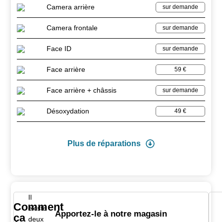
Camera arrière
sur demande
Camera frontale
sur demande
Face ID
sur demande
Face arrière
59 €
Face arrière + châssis
sur demande
Désoxydation
49 €
Plus de réparations
Il
Comment
existe
Apportez-le à notre magasin
ça
deux