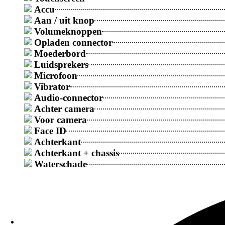
Accu
Aan / uit knop
Galaxy S
Volumeknoppen
Opladen connector
Populaire Reparaties
Moederbord
Samsung reparatieprijs na vochtprobleem
Luidsprekers
Microfoon
Vibrator
Samsung Galaxy backcover Vervangingsprijs
Audio-connector
Achter camera
Voor camera
Samsung Galaxy batterij vervangingsprijs
Face ID
Achterkant
Achterkant + chassis
Samsung Galaxy oplaadconnector vervangingspri
Waterschade
Samsung Galaxy-scherm Vervangingsprijs
Meer Reparaties