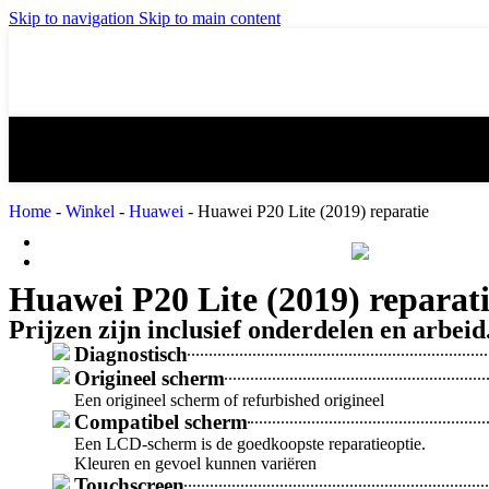
iPad mini 3 reparatie
iPad mini 4 re
Skip to navigation
Skip to main content
iPad Air 2 reparatie
iPad Air 3 (20
iPad 4 reparatie
iPad 5 (2017) 
Home
-
Winkel
-
Huawei
-
Huawei P20 Lite (2019) reparatie
MacBook Reparatie
Samsung Reparatie
Huawei P20 Lite (2019) reparat
Prijzen zijn inclusief onderdelen en arbeid
Diagnostisch
Origineel scherm
Een origineel scherm of refurbished origineel
Compatibel scherm
Een LCD-scherm is de goedkoopste reparatieoptie.
Kleuren en gevoel kunnen variëren
Touchscreen