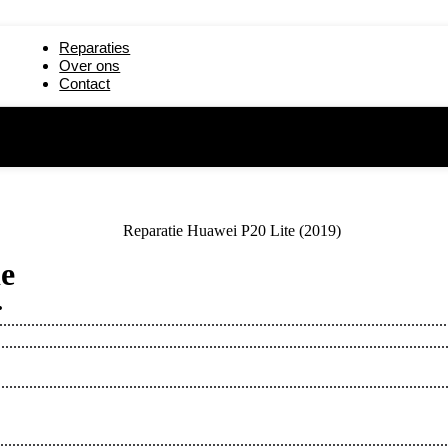
paratie
iPad mini 5 reparatie
Reparaties
19) reparatie
iPad 2 reparatie
Over ons
Contact
reparatie
iPad 6 (2018) reparatie
ie
.