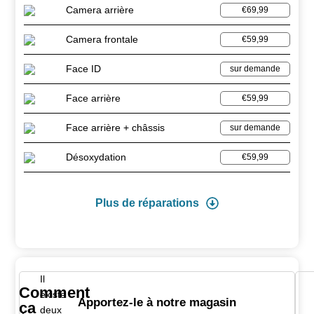
Camera arrière
€69,99
Camera frontale
€59,99
Face ID
sur demande
Face arrière
€59,99
Face arrière + châssis
sur demande
Désoxydation
€59,99
Plus de réparations
Il
Comment
existe
Apportez-le à notre magasin
ça
deux