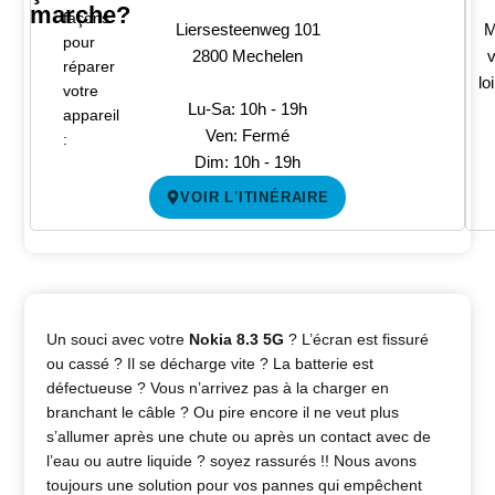
marche?
façons
Liersesteenweg 101
M
pour
2800 Mechelen
v
réparer
lo
votre
Lu-Sa: 10h - 19h
appareil
Ven: Fermé
:
Dim: 10h - 19h
VOIR L'ITINÉRAIRE
Un souci avec votre
Nokia 8.3 5G
? L’écran est fissuré
ou cassé ? Il se décharge vite ? La batterie est
défectueuse ? Vous n’arrivez pas à la charger en
branchant le câble ? Ou pire encore il ne veut plus
s’allumer après une chute ou après un contact avec de
l’eau ou autre liquide ? soyez rassurés !! Nous avons
toujours une solution pour vos pannes qui empêchent