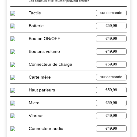
Les couleurs et le toucher peuvent différer
Tactile
sur demande
Batterie
€59,99
Bouton ON/OFF
€49,99
Boutons volume
€49,99
Connecteur de charge
€59,99
Carte mère
sur demande
Haut parleurs
€59,99
Micro
€59,99
Vibreur
€49,99
Connecteur audio
€49,99