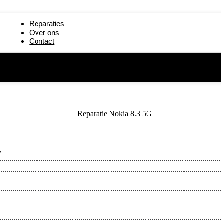
paratie
iPad mini 5 reparatie
Reparaties
19) reparatie
iPad 2 reparatie
Over ons
Contact
reparatie
iPad 6 (2018) reparatie
.