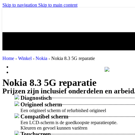
iPad mini 3 reparatie
iPad mini 4 re
Skip to navigation
Skip to main content
iPad Air 2 reparatie
iPad Air 3 (20
iPad 4 reparatie
iPad 5 (2017) 
Home
-
Winkel
-
Nokia
-
Nokia 8.3 5G reparatie
MacBook Reparatie
Samsung Reparatie
Nokia 8.3 5G reparatie
Prijzen zijn inclusief onderdelen en arbeid
Diagnostisch
Origineel scherm
Een origineel scherm of refurbished origineel
Compatibel scherm
Een LCD-scherm is de goedkoopste reparatieoptie.
Kleuren en gevoel kunnen variëren
Touchscreen