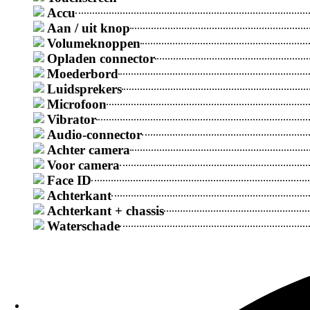
Accu
Aan / uit knop
Galaxy S
Volumeknoppen
Opladen connector
Populaire Reparaties
Moederbord
Samsung Galaxy oplaadconnector vervangingspri
Luidsprekers
Microfoon
Vibrator
Samsung reparatieprijs na vochtprobleem
Audio-connector
Achter camera
Voor camera
Samsung Galaxy batterij vervangingsprijs
Face ID
Achterkant
Achterkant + chassis
Samsung Galaxy backcover Vervangingsprijs
Waterschade
Samsung Galaxy-scherm Vervangingsprijs
Meer Reparaties