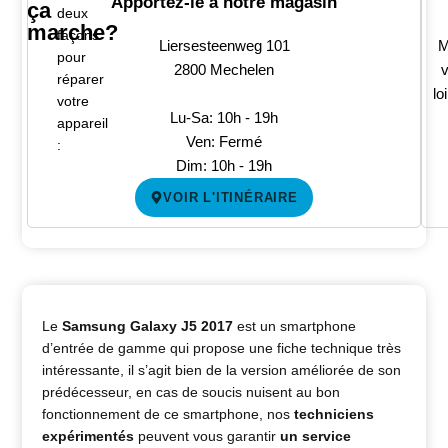
Apportez-le à notre magasin
ça
deux
marche?
façons
Liersesteenweg 101
M
pour
2800 Mechelen
v
réparer
lo
votre
Lu-Sa: 10h - 19h
appareil
Ven: Fermé
:
Dim: 10h - 19h
VOIR L'ITINÉRAIRE
Le
Samsung Galaxy J5 2017
est un smartphone
d’entrée de gamme qui propose une fiche technique très
intéressante, il s’agit bien de la version améliorée de son
prédécesseur, en cas de soucis nuisent au bon
fonctionnement de ce smartphone, nos
techniciens
expérimentés
peuvent vous garantir
un service