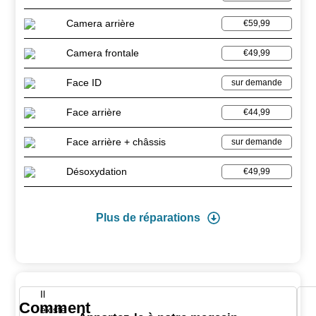
Camera arrière
€59,99
Camera frontale
€49,99
Face ID
sur demande
Face arrière
€44,99
Face arrière + châssis
sur demande
Désoxydation
€49,99
Plus de réparations
Il
Comment
existe