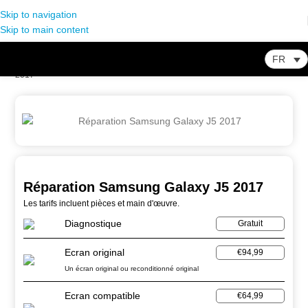
Skip to navigation
Skip to main content
FR
Home
-
Store
-
Réparation Smartphone
-
Réparation Samsung Galaxy J5
2017
Réparation Samsung Galaxy J5 2017
Les tarifs incluent pièces et main d'œuvre.
Diagnostique
Gratuit
Ecran original
€94,99
Un écran original ou reconditionné original
Ecran compatible
€64,99