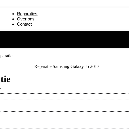
paratie
iPad mini 5 reparatie
Reparaties
19) reparatie
iPad 2 reparatie
Over ons
Contact
reparatie
iPad 6 (2018) reparatie
paratie
tie
.