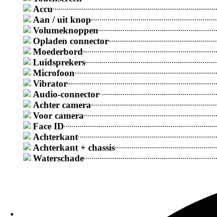
Accu
Aan / uit knop
Galaxy S
Volumeknoppen
Opladen connector
Populaire Reparaties
Moederbord
Samsung reparatieprijs na vochtprobleem
Luidsprekers
Microfoon
Vibrator
Samsung Galaxy-scherm Vervangingsprijs
Audio-connector
Achter camera
Voor camera
Samsung Galaxy oplaadconnector vervangingspri
Face ID
Achterkant
Achterkant + chassis
Samsung Galaxy batterij vervangingsprijs
Waterschade
Samsung Galaxy backcover Vervangingsprijs
Meer Reparaties