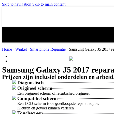
iPad mini 3 reparatie
iPad mini 4 re
Skip to navigation
Skip to main content
iPad Air 2 reparatie
iPad Air 3 (20
iPad 4 reparatie
iPad 5 (2017) 
Home
-
Winkel
-
Smartphone Reparatie
-
Samsung Galaxy J5 2017 re
MacBook Reparatie
Samsung Reparatie
Samsung Galaxy J5 2017 repara
Prijzen zijn inclusief onderdelen en arbeid
Diagnostisch
Origineel scherm
Een origineel scherm of refurbished origineel
Compatibel scherm
Een LCD-scherm is de goedkoopste reparatieoptie.
Kleuren en gevoel kunnen variëren
Touchscreen