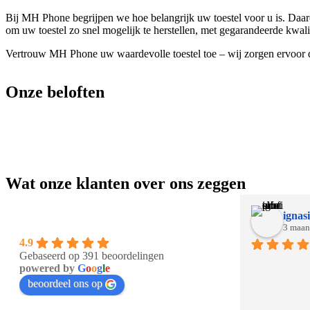
Bij MH Phone begrijpen we hoe belangrijk uw toestel voor u is. Daaro
om uw toestel zo snel mogelijk te herstellen, met gegarandeerde kwali
Vertrouw MH Phone uw waardevolle toestel toe – wij zorgen ervoor da
Onze beloften
Wat onze klanten over ons zeggen
ignasi
3 maan
4.9
Gebaseerd op 391 beoordelingen
powered by
G
o
o
g
l
e
beoordeel ons op