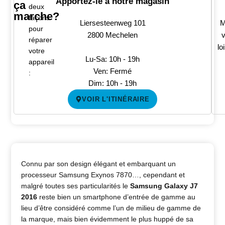
Apportez-le à notre magasin
ça
deux
marche?
façons
Liersesteenweg 101
M
pour
2800 Mechelen
v
réparer
lo
votre
Lu-Sa: 10h - 19h
appareil
Ven: Fermé
:
Dim: 10h - 19h
VOIR L'ITINÉRAIRE
Connu par son design élégant et embarquant un
processeur Samsung Exynos 7870…, cependant et
malgré toutes ses particularités le
Samsung Galaxy J7
2016
reste bien un smartphone d’entrée de gamme au
lieu d’être considéré comme l’un de milieu de gamme de
la marque, mais bien évidemment le plus huppé de sa