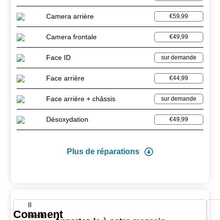
Camera arrière
€59,99
Camera frontale
€49,99
Face ID
sur demande
Face arrière
€44,99
Face arrière + châssis
sur demande
Désoxydation
€49,99
Plus de réparations
Il
Comment
existe