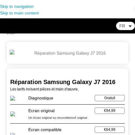
Skip to navigation
Skip to main content
FR
Home
-
Store
-
Réparation Smartphone
-
Réparation Samsung Galaxy J7
2016
Réparation Samsung Galaxy J7 2016
Les tarifs incluent pièces et main d'œuvre.
Diagnostique
Gratuit
Ecran original
€94,99
Un écran original ou reconditionné original
Ecran compatible
€64,99