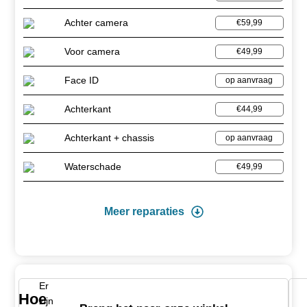
Achter camera
€59,99
Voor camera
€49,99
Face ID
op aanvraag
Achterkant
€44,99
Achterkant + chassis
op aanvraag
Waterschade
€49,99
Meer reparaties
Er
Hoe
zijn