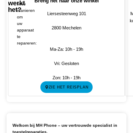
Breng het naar onze winkel
werkt
twee
het?
manieren
Liersesteenweg 101
M
om
k
uw
2800 Mechelen
apparaat
te
repareren:
Ma-Za: 10h - 19h
Vri: Gesloten
Zon: 10h - 19h
ZIE HET REISPLAN
Welkom bij MH Phone – uw vertrouwde specialist in
toestelreparaties.