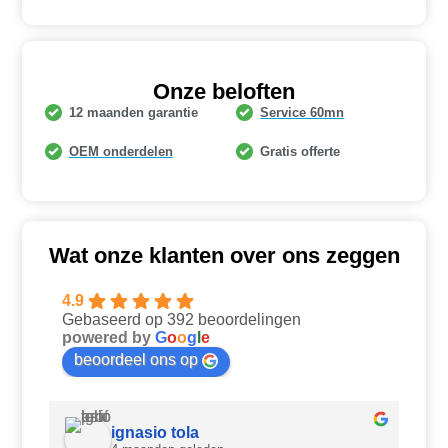
Onze beloften
12 maanden garantie
Service 60mn
OEM onderdelen
Gratis offerte
Wat onze klanten over ons zeggen
4.9
Gebaseerd op 392 beoordelingen
powered by
G
o
o
g
l
e
beoordeel ons op
ignasio tola