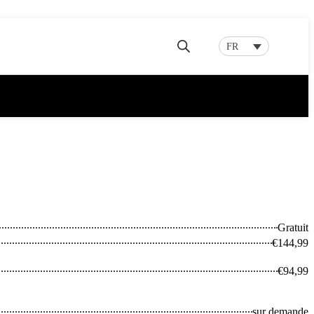
FR
Gratuit
€144,99
€94,99
sur demande