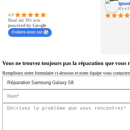
ignasi
il y a 
4.9
Basé sur 391 avis
powered by
G
o
o
g
l
e
évaluez-nous sur
Vous ne trouvez toujours pas la réparation que vous 
Remplissez notre formulaire ci-dessous et notre équipe vous contacter