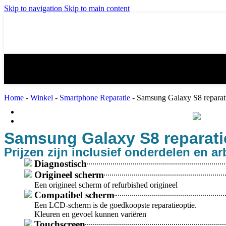
iPad mini 3 reparatie
iPad mini 4 re
Skip to navigation
Skip to main content
iPad Air 2 reparatie
iPad Air 3 (20
iPad 4 reparatie
iPad 5 (2017) 
Home
-
Winkel
-
Smartphone Reparatie
-
Samsung Galaxy S8 reparat
MacBook Reparatie
Samsung Reparatie
Samsung Galaxy S8 reparati
Prijzen zijn inclusief onderdelen en ar
Diagnostisch
Origineel scherm
Een origineel scherm of refurbished origineel
Compatibel scherm
Een LCD-scherm is de goedkoopste reparatieoptie.
Kleuren en gevoel kunnen variëren
Touchscreen