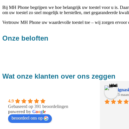
Bij MH Phone begrijpen we hoe belangrijk uw toestel voor u is. Daaro
om uw toestel zo snel mogelijk te herstellen, met gegarandeerde kwali
Vertrouw MH Phone uw waardevolle toestel toe – wij zorgen ervoor da
Onze beloften
Wat onze klanten over ons zeggen
ignasi
3 maan
4.9
Gebaseerd op 391 beoordelingen
powered by
G
o
o
g
l
e
beoordeel ons op