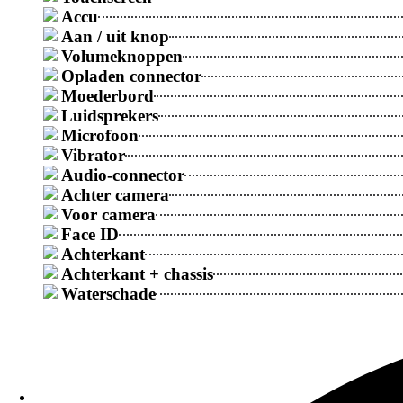
Accu
Aan / uit knop
Galaxy S
Volumeknoppen
Opladen connector
Populaire Reparaties
Moederbord
Samsung Galaxy batterij vervangingsprijs
Luidsprekers
Microfoon
Vibrator
Samsung Galaxy-scherm Vervangingsprijs
Audio-connector
Achter camera
Voor camera
Samsung reparatieprijs na vochtprobleem
Face ID
Achterkant
Achterkant + chassis
Samsung Galaxy oplaadconnector vervangingspri
Waterschade
Samsung Galaxy backcover Vervangingsprijs
Meer Reparaties