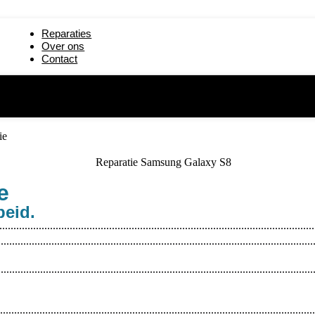
paratie
iPad mini 5 reparatie
Reparaties
19) reparatie
iPad 2 reparatie
Over ons
Contact
reparatie
iPad 6 (2018) reparatie
ie
e
beid.