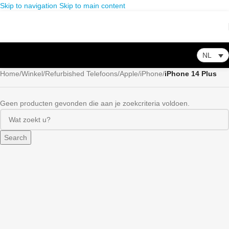
Skip to navigation
Skip to main content
NL
Home
/
Winkel
/
Refurbished Telefoons
/
Apple
/
iPhone
/
iPhone 14 Plus
Geen producten gevonden die aan je zoekcriteria voldoen.
Search