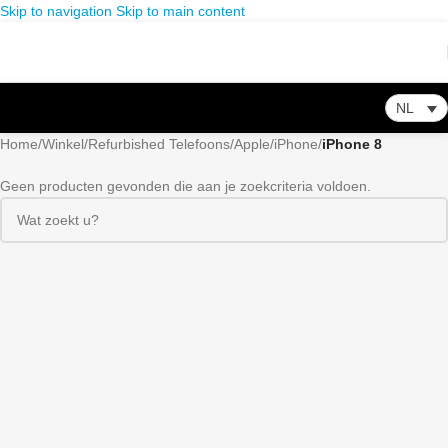
Skip to navigation
Skip to main content
NL
Home
/
Winkel
/
Refurbished Telefoons
/
Apple
/
iPhone
/
iPhone 8
Geen producten gevonden die aan je zoekcriteria voldoen.