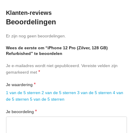
Compatibiliteit met USB-
Klanten-reviews
Neen
hosts
Beoordelingen
Jackplug
Neen
Er zijn nog geen beoordelingen.
AUTONOMIE & LADING
Wees de eerste om “iPhone 12 Pro (Zilver, 128 GB)
Refurbished” te beoordelen
Tijd bellen
16:26 uur
Je e-mailadres wordt niet gepubliceerd.
Vereiste velden zijn
*
gemarkeerd met
Veelzijdige autonomie
17:46 uur
*
Je waardering
Autonomie in
1 van de 5 sterren
2 van de 5 sterren
3 van de 5 sterren
4 van
11:53 uur
videostreaming
de 5 sterren
5 van de 5 sterren
Laad tijd
1 uur 43 minuten
*
Je beoordeling
BEKIJKT