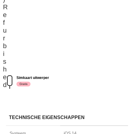
R
e
f
u
r
b
i
s
h
e
Simkaart uitwerper
d
Gratis
TECHNISCHE EIGENSCHAPPEN
Systeem
iOS 14