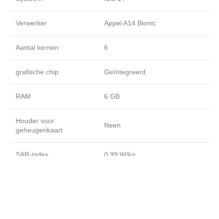
Verwerker
Appel A14 Bionic
Aantal kernen
6
grafische chip
Geïntegreerd
RAM
6 GB
Houder voor
Neen
geheugenkaart
SAR-index
0,99 W/kg
Beschermingsindex
IP68
(afdichting)
Ontgrendelen
Gezichtsherkenning