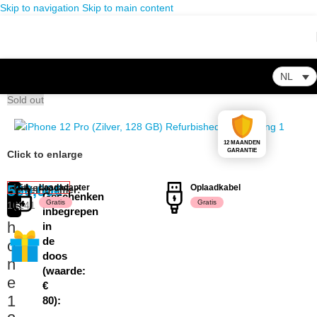
Skip to navigation
Skip to main content
NL
Home
/
Winkel
/
Refurbished Telefoons
/
Apple
/
iPhone
/
iPhone 12 Pro
Sold out
12 MAANDEN
GARANTIE
Click to enlarge
i
590,00
Uitverkocht
€
Laadadapter
Oplaadkabel
Artikelnummer:
Goede
Geschenken
Gratis
Gratis
16241
P
Staat
inbegrepen
h
in
de
o
doos
n
(waarde:
e
€
1
80):