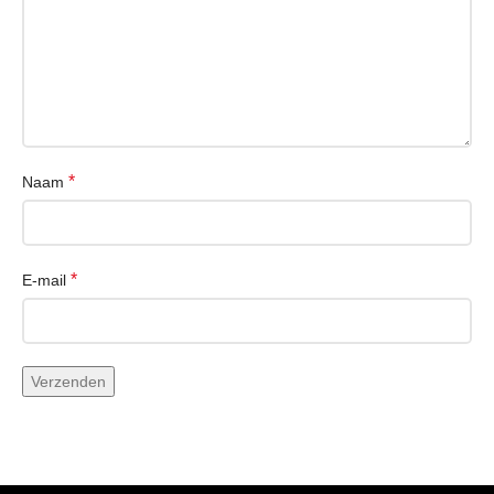
Grootte (diagonaal)
6,1″
Schermtechnologie
OLED
Schermdefinitie
2535×1170
*
Naam
Schermresolutie
460 dpi
Vernieuwingsfrequentie
60 Hz
*
E-mail
COMMUNICATIE
850 MHz, 900 MHz, 1800 MHz,
GSM-banden
1900 MHz
4G (LTE) netwerk
Ja
gereed