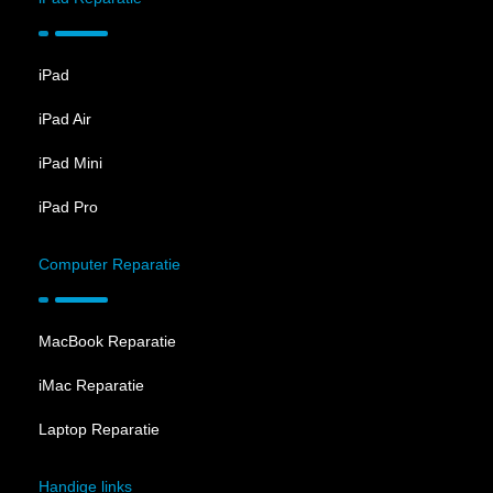
DIMENSIES
iPad
Breedte
7,15 cm
iPad Air
Hoogte
14,67 cm
iPad Mini
Dikte
0,74 cm
iPad Pro
Gewicht
187g
Computer Reparatie
VOEDING
MacBook Reparatie
Verwijderbare batterij
Neen
iMac Reparatie
Batterij capaciteit
2815 mAh
Laptop Reparatie
Draadloos opladen
Ja
Handige links