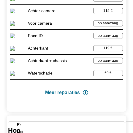
Achter camera
115 €
Voor camera
op aanvraag
Face ID
op aanvraag
Achterkant
119 €
Achterkant + chassis
op aanvraag
Waterschade
59 €
Meer reparaties
Er
Hoe
zijn