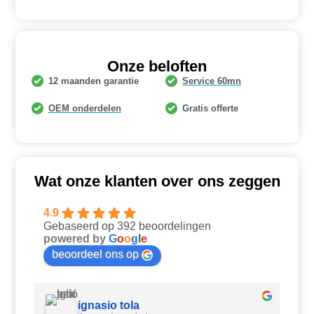
Onze beloften
12 maanden garantie
Service 60mn
OEM onderdelen
Gratis offerte
Wat onze klanten over ons zeggen
4.9
Gebaseerd op 392 beoordelingen
powered by
G
o
o
g
l
e
beoordeel ons op
ignasio tola