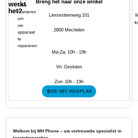
Breng het naar onze winkel
werkt
twee
het?
manieren
Liersesteenweg 101
M
om
k
uw
2800 Mechelen
apparaat
te
repareren:
Ma-Za: 10h - 19h
Vri: Gesloten
Zon: 10h - 19h
ZIE HET REISPLAN
Welkom bij MH Phone – uw vertrouwde specialist in
toestelreparaties.