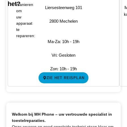
het?
manieren
Liersesteenweg 101
M
om
k
uw
2800 Mechelen
apparaat
te
repareren:
Ma-Za: 10h - 19h
Vri: Gesloten
Zon: 10h - 19h
ZIE HET REISPLAN
Welkom bij MH Phone – uw vertrouwde specialist in
toestelreparaties.
Onze ervaren en goed opgeleide technici staan klaar om