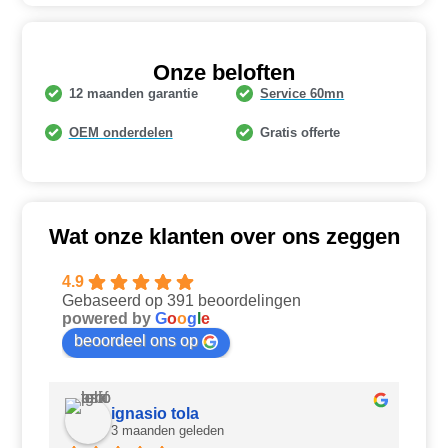
Onze beloften
12 maanden garantie
Service 60mn
OEM onderdelen
Gratis offerte
Wat onze klanten over ons zeggen
4.9
Gebaseerd op 391 beoordelingen
powered by
G
o
o
g
l
e
beoordeel ons op
ignasio tola
3 maanden geleden