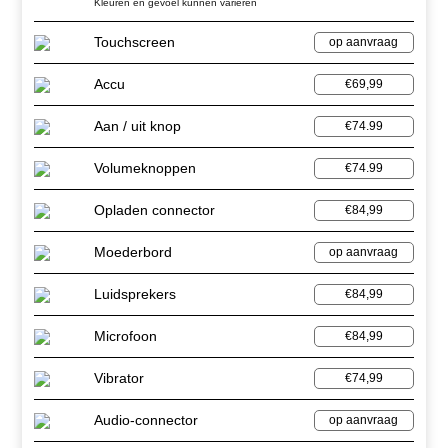
Kleuren en gevoel kunnen variëren
Touchscreen
op aanvraag
Accu
€69,99
Aan / uit knop
€74.99
Volumeknoppen
€74.99
Opladen connector
€84,99
Moederbord
op aanvraag
Luidsprekers
€84,99
Microfoon
€84,99
Vibrator
€74,99
Audio-connector
op aanvraag