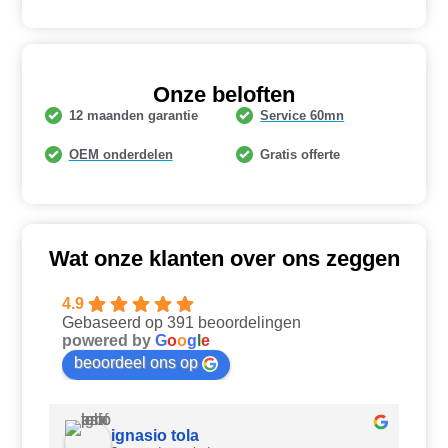
Onze beloften
12 maanden garantie
Service 60mn
OEM onderdelen
Gratis offerte
Wat onze klanten over ons zeggen
4.9
Gebaseerd op 391 beoordelingen
powered by
G
o
o
g
l
e
beoordeel ons op
ignasio tola