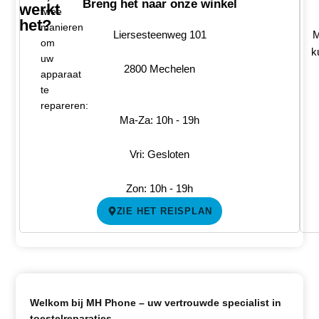
Breng het naar onze winkel
werkt
twee
het?
manieren
Liersesteenweg 101
M
om
k
uw
2800 Mechelen
apparaat
te
repareren:
Ma-Za: 10h - 19h
Vri: Gesloten
Zon: 10h - 19h
ZIE HET REISPLAN
Welkom bij MH Phone – uw vertrouwde specialist in
toestelreparaties.