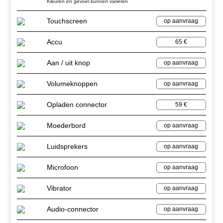
Kleuren en gevoel kunnen variëren
Touchscreen
op aanvraag
Accu
65 €
Aan / uit knop
op aanvraag
Volumeknoppen
op aanvraag
Opladen connector
59 €
Moederbord
op aanvraag
Luidsprekers
op aanvraag
Microfoon
op aanvraag
Vibrator
op aanvraag
Audio-connector
op aanvraag