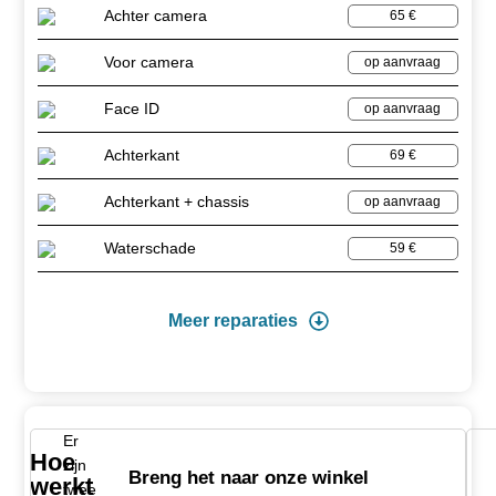
Achter camera
65 €
Voor camera
op aanvraag
Face ID
op aanvraag
Achterkant
69 €
Achterkant + chassis
op aanvraag
Waterschade
59 €
Meer reparaties
Er
Hoe
zijn
Breng het naar onze winkel
werkt
twee