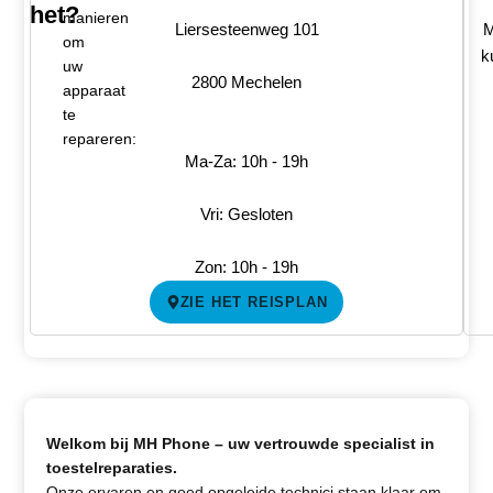
het?
manieren
Liersesteenweg 101
M
om
k
uw
2800 Mechelen
apparaat
te
repareren:
Ma-Za: 10h - 19h
Vri: Gesloten
Zon: 10h - 19h
ZIE HET REISPLAN
Welkom bij MH Phone – uw vertrouwde specialist in
toestelreparaties.
Onze ervaren en goed opgeleide technici staan klaar om