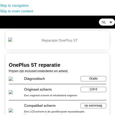
Skip to navigation
Skip to main content
NL
Home
-
Winkel
-
OnePlus
-
OnePlus 5T reparatie
OnePlus 5T reparatie
Prijzen zijn inclusief onderdelen en arbeid.
Diagnostisch
Gratis
Origineel scherm
129 €
Een origineel scherm of refurbished origineel
Compatibel scherm
op aanvraag
Een LCD-scherm is de goedkoopste reparatieoptie.