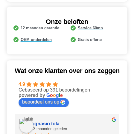
Onze beloften
12 maanden garantie
Service 60mn
OEM onderdelen
Gratis offerte
Wat onze klanten over ons zeggen
4.9
Gebaseerd op 391 beoordelingen
powered by
G
o
o
g
l
e
beoordeel ons op
ignasio tola
3 maanden geleden