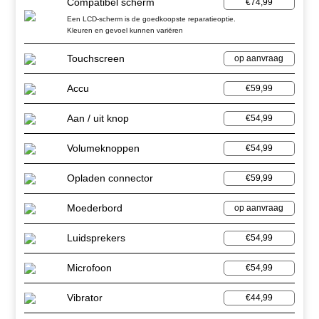
Compatibel scherm
€74,99
Een LCD-scherm is de goedkoopste reparatieoptie.
Kleuren en gevoel kunnen variëren
Touchscreen
op aanvraag
Accu
€59,99
Aan / uit knop
€54,99
Volumeknoppen
€54,99
Opladen connector
€59,99
Moederbord
op aanvraag
Luidsprekers
€54,99
Microfoon
€54,99
Vibrator
€44,99