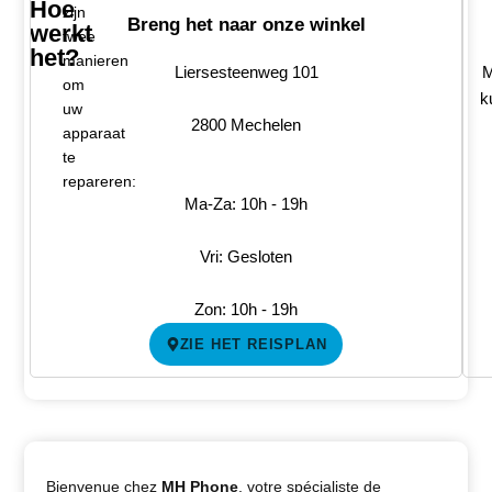
Hoe
zijn
Breng het naar onze winkel
werkt
twee
het?
manieren
Liersesteenweg 101
M
om
k
uw
2800 Mechelen
apparaat
te
repareren:
Ma-Za: 10h - 19h
Vri: Gesloten
Zon: 10h - 19h
ZIE HET REISPLAN
Bienvenue chez
MH Phone
, votre spécialiste de