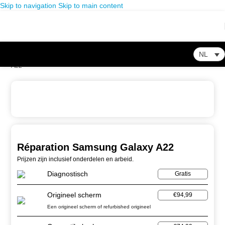
Skip to navigation
Skip to main content
NL
Home
-
Winkel
-
Smartphone Reparatie
-
Réparation Samsung Galaxy
A22
Réparation Samsung Galaxy A22
Prijzen zijn inclusief onderdelen en arbeid.
Diagnostisch
Gratis
Origineel scherm
€94,99
Een origineel scherm of refurbished origineel