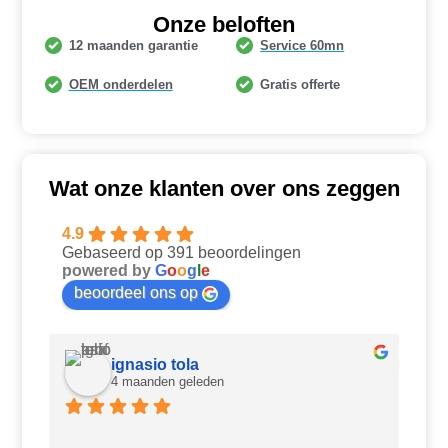
Onze beloften
12 maanden garantie
Service 60mn
OEM onderdelen
Gratis offerte
Wat onze klanten over ons zeggen
4.9
Gebaseerd op 391 beoordelingen
powered by
G
o
o
g
l
e
beoordeel ons op
ignasio tola
4 maanden geleden
Ui