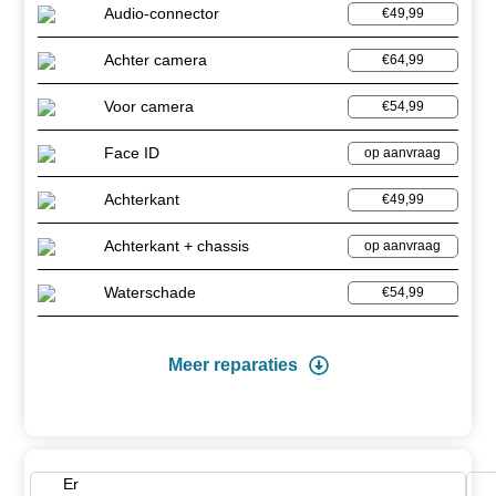
Audio-connector
€49,99
Achter camera
€64,99
Voor camera
€54,99
Face ID
op aanvraag
Achterkant
€49,99
Achterkant + chassis
op aanvraag
Waterschade
€54,99
Meer reparaties
Er